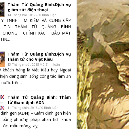
Thám Tử Quảng Bình:Dịch vụ
giám sát điện thoại
14 Tháng hai, 2017 // 0 Bình luận
TY TNHH TÌM KIẾM VÀ CUNG CẤP
 TIN THÁM TỬ QUẢNG BÌNH
 CHÓNG _ CHÍNH XÁC _ BẢO MẬT
IN...
Thám Tử Quảng Bình:Dịch vụ
thám tử cho Việt Kiều
13 Tháng mười, 2015 // 0 Bình luận
 khách hàng là Việt Kiều hay Ngoại
 hiện đang sinh sống công tác làm ăn
 nước trên...
Thám Tử Quảng Bình: Thảm
tử Giám định ADN
11 Tháng chín, 2015 // 0 Bình luận
 dịnh gen (ADN) – Giám định gen hiện
t bằng phương pháp phân tích khoa
 tóc, mẫu móng tay,...