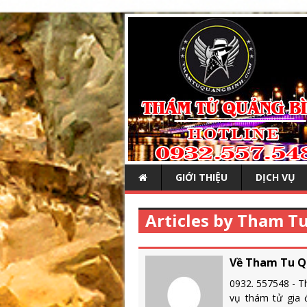
GIỚI THIỆU
DỊCH VỤ
Articles by Tham T
Về Tham Tu Q
0932. 557548 - T
vụ thám tử gia đ