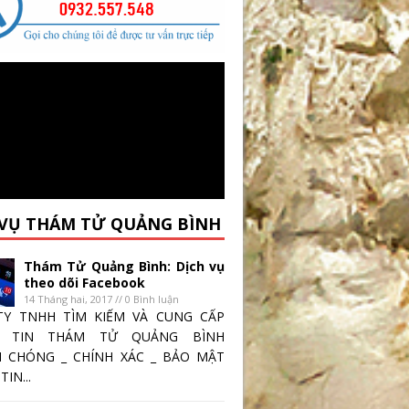
 VỤ THÁM TỬ QUẢNG BÌNH
Thám Tử Quảng Bình: Dịch vụ
theo dõi Facebook
14 Tháng hai, 2017 // 0 Bình luận
TY TNHH TÌM KIẾM VÀ CUNG CẤP
 TIN THÁM TỬ QUẢNG BÌNH
 CHÓNG _ CHÍNH XÁC _ BẢO MẬT
IN...