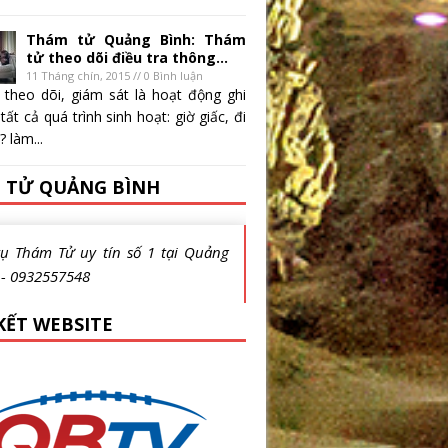
Thám tử Quảng Bình: Thám
tử theo dõi điều tra thông...
11 Tháng chín, 2015 // 0 Bình luận
 theo dõi, giám sát là hoạt động ghi
 tất cả quá trình sinh hoạt: giờ giấc, đi
 làm...
 TỬ QUẢNG BÌNH
vụ Thám Tử uy tín số 1 tại Quảng
 - 0932557548
KẾT WEBSITE