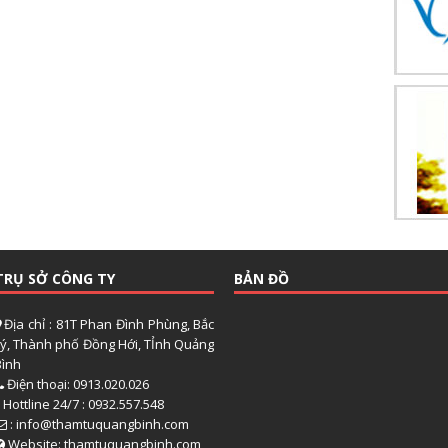
TRỤ SỞ CÔNG TY
BẢN ĐỒ
Địa chỉ : 81T Phan Đình Phùng, Bắc
Lý, Thành phố Đồng Hới, TỈnh Quảng
Bình
Điện thoại: 0913.020.026
Hottline 24/7 : 0932.557.548
: info@thamtuquangbinh.com
Website: thamtuquangbinh.com