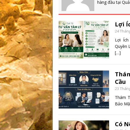
hàng đầu tại Quả
Lợi 
24 Tháng
Lợi Íc
Quyền L
[…]
Thám
Cầu
23 Tháng
Thám T
Bảo Mật
Có N