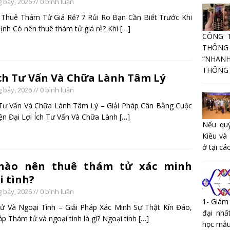
 bảy, 2026
// 0 bình luận
Thuê Thám Tử Giá Rẻ? 7 Rủi Ro Bạn Cần Biết Trước Khi
ịnh Có nên thuê thám tử giá rẻ? Khi
[…]
CÔNG 
THÔNG
“NHANH
THÔNG T
Ích Tư Vấn Và Chữa Lành Tâm Lý
 bảy, 2026
// 0 bình luận
 Tư Vấn Và Chữa Lành Tâm Lý – Giải Pháp Cân Bằng Cuộc
ện Đại Lợi Ích Tư Vấn Và Chữa Lành
[…]
Nếu quý
Kiều và
ở tại các
nào nên thuê thám tử xác minh
i tình?
 bảy, 2026
// 0 bình luận
1- Giám
 Và Ngoại Tình – Giải Pháp Xác Minh Sự Thật Kín Đáo,
đại nhấ
p Thám tử và ngoại tình là gì? Ngoại tình
[…]
học mẫu