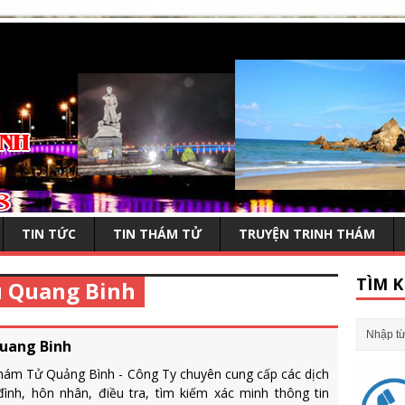
TIN TỨC
TIN THÁM TỬ
TRUYỆN TRINH THÁM
TÌM K
u Quang Binh
uang Binh
hám Tử Quảng Bình - Công Ty chuyên cung cấp các dịch
ình, hôn nhân, điều tra, tìm kiếm xác minh thông tin