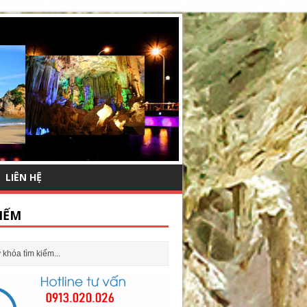
LIÊN HỆ
IẾM