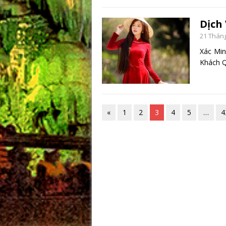
Dịch
21 Tháng
Xác Min
Khách Q
«
1
2
3
4
5
…
4