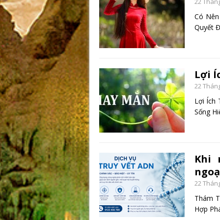
22 Tháng
Có Nên 
Quyết Đ
Lợi 
22 Tháng
Lợi Ích
Sống Hi
Khi 
ngoạ
22 Tháng
Thám Tử
Hợp Phá