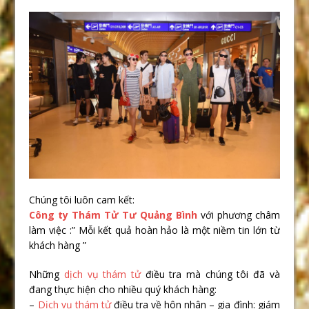
Chúng tôi luôn cam kết:
Công ty Thám Tử Tư Quảng Bình
với phương châm
làm việc :” Mỗi kết quả hoàn hảo là một niềm tin lớn từ
khách hàng ”
Những
dịch vụ thám tử
điều tra mà chúng tôi đã và
đang thực hiện cho nhiều quý khách hàng:
–
Dịch vụ thám tử
điều tra về hôn nhân – gia đình: giám