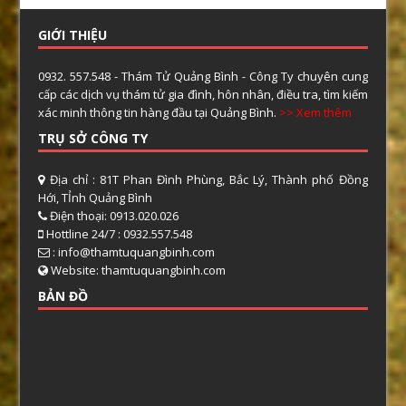
GIỚI THIỆU
0932. 557.548 - Thám Tử Quảng Bình - Công Ty chuyên cung
cấp các dịch vụ thám tử gia đình, hôn nhân, điều tra, tìm kiếm
xác minh thông tin hàng đầu tại Quảng Bình.
>> Xem thêm
TRỤ SỞ CÔNG TY
Địa chỉ : 81T Phan Đình Phùng, Bắc Lý, Thành phố Đồng
Hới, TỈnh Quảng Bình
Điện thoại: 0913.020.026
Hottline 24/7 : 0932.557.548
: info@thamtuquangbinh.com
Website: thamtuquangbinh.com
BẢN ĐỒ