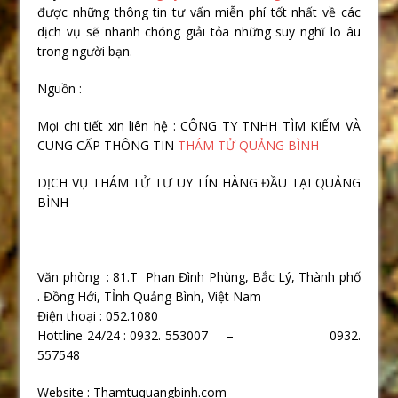
được những thông tin tư vấn miễn phí tốt nhất về các
dịch vụ sẽ nhanh chóng giải tỏa những suy nghĩ lo âu
trong người bạn.
Nguồn :
Mọi chi tiết xin liên hệ : CÔNG TY TNHH TÌM KIẾM VÀ
CUNG CẤP THÔNG TIN
THÁM TỬ QUẢNG BÌNH
DỊCH VỤ THÁM TỬ TƯ UY TÍN HÀNG ĐẦU TẠI QUẢNG
BÌNH
Văn phòng : 81.T Phan Đình Phùng, Bắc Lý, Thành phố
. Đồng Hới, TỈnh Quảng Bình, Việt Nam
Điện thoại : 052.1080
Hottline 24/24 : 0932. 553007 – 0932.
557548
Website : Thamtuquangbinh.com