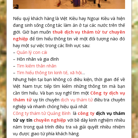
Nếu quý khách hàng là Việt Kiều hay Ngoại Kiều và hiện
đang sinh sống công tác làm ăn ở tại các nước trên thế
giới. Giờ bạn muốn
thuê
dịch vụ thám tử tư chuyên
nghiệp
để tìm hiểu thông tin về một đối tượng nào đó
hay một sự việc trong các lĩnh vực sau:
–
Quản l‎ý con cái
– Hôn nhân và gia đình
–
Tìm kiếm thân nhân
–
Tìm hiểu thông tin kinh tế, xã hội
…
Nhưng hiện tại bạn không có điều kiện, thời gian để về
Việt Nam trực tiếp tìm kiếm những thông tin mà bạn
cần tìm hiểu. Và bạn suy nghĩ tìm một
Công ty dịch vụ
thám tử
uy tín chuyên
dịch vụ thám tử
điều tra chuyên
nghiệp và nhanh chóng hiệu quả nhất
Công ty thám tử Quảng Bình
là
công ty
dịch vụ thám
tử uy tín
chuyên nghiệp
với bề dày kinh nghiệm nhiều
năm trong quá trình điều tra và giải quyết nhiều nhiệm
vụ được giao từ phía khách hàng.