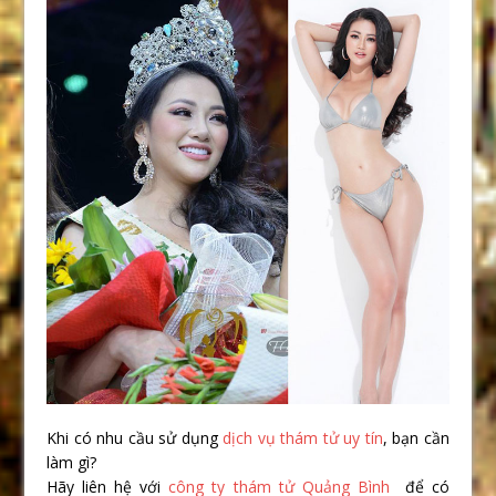
Khi có nhu cầu sử dụng
dịch vụ thám tử uy tín
, bạn cần
làm gì?
Hãy liên hệ với
công ty thám tử Quảng Bình
để có