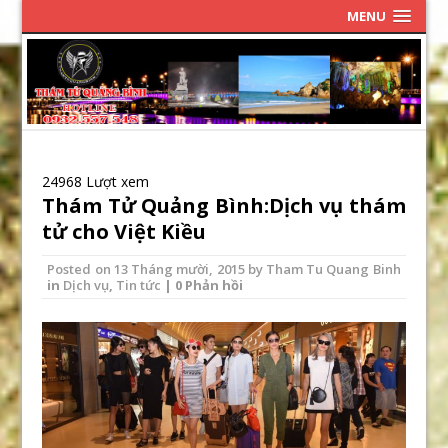
MENU
24968 Lượt xem
Thám Tử Quảng Bình:Dịch vụ thám
tử cho Việt Kiều
Posted on
13 Tháng mười, 2015
by
Tham Tu Quang Binh
in
Dịch vụ
,
Tin tức
| 0 Phản hồi