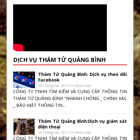
DỊCH VỤ THÁM TỬ QUẢNG BÌNH
Thám Tử Quảng Bình: Dịch vụ theo dõi
Facebook
14 Tháng hai, 2017 // 0 Bình luận
CÔNG TY TNHH TÌM KIẾM VÀ CUNG CẤP THÔNG TIN
THÁM TỬ QUẢNG BÌNH “NHANH CHÓNG _ CHÍNH XÁC
_ BẢO MẬT THÔNG TIN...
Thám Tử Quảng Bình:Dịch vụ giám sát
điện thoại
14 Tháng hai, 2017 // 0 Bình luận
CÔNG TY TNHH TÌM KIẾM VÀ CUNG CẤP THÔNG TIN