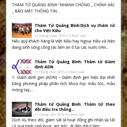
THÁM TỬ QUẢNG BÌNH “NHANH CHÓNG _ CHÍNH XÁC
_ BẢO MẬT THÔNG TIN...
Thám Tử Quảng Bình:Dịch vụ thám tử
cho Việt Kiều
13 Tháng mười, 2015 // 0 Bình luận
Nếu quý khách hàng là Việt Kiều hay Ngoại Kiều và hiện
đang sinh sống công tác làm ăn ở tại các nước trên...
Thám Tử Quảng Bình: Thảm tử Giám
định ADN
11 Tháng chín, 2015 // 0 Bình luận
1- Giám dịnh gen (ADN) – Giám định gen hiện đại nhất
bằng phương pháp phân tích khoa học mẫu tóc, mẫu
móng tay,...
Thám tử Quảng Bình: Thám tử theo
dõi điều tra thông...
11 Tháng chín, 2015 // 0 Bình luận
Dịch Vụ theo dõi, giám sát là hoạt động ghi nhận lại tất
cả quá trình sinh hoạt: giờ giấc, đi đến đâu? làm...