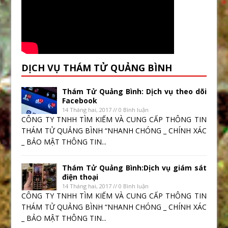
DỊCH VỤ THÁM TỬ QUẢNG BÌNH
Thám Tử Quảng Bình: Dịch vụ theo dõi
Facebook
14 Tháng hai, 2017 // 0 Bình luận
CÔNG TY TNHH TÌM KIẾM VÀ CUNG CẤP THÔNG TIN
THÁM TỬ QUẢNG BÌNH “NHANH CHÓNG _ CHÍNH XÁC
_ BẢO MẬT THÔNG TIN...
Thám Tử Quảng Bình:Dịch vụ giám sát
điện thoại
14 Tháng hai, 2017 // 0 Bình luận
CÔNG TY TNHH TÌM KIẾM VÀ CUNG CẤP THÔNG TIN
THÁM TỬ QUẢNG BÌNH “NHANH CHÓNG _ CHÍNH XÁC
_ BẢO MẬT THÔNG TIN...