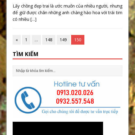
Lấy chồng đẹp trai là ước muốn của nhiều người, nhưng
để giữ được chân những anh chàng hào hoa với trái tim
có nhiều
[…]
«
1
…
148
149
150
TÌM KIẾM