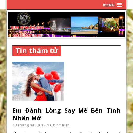
MENU
Tin thám tử
Em Đành Lòng Say Mê Bên Tình
Nhân Mới
18 Tháng hai, 2017
// 0 bình luận