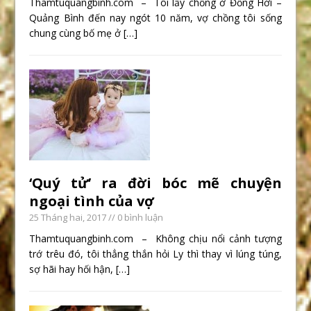
Thamtuquangbinh.com – Tôi lấy chồng ở Đồng Hới –
Quảng Bình đến nay ngót 10 năm, vợ chồng tôi sống
chung cùng bố mẹ ở
[…]
‘Quý tử’ ra đời bóc mẽ chuyện
ngoại tình của vợ
25 Tháng hai, 2017
// 0 bình luận
Thamtuquangbinh.com – Không chịu nổi cảnh tượng
trớ trêu đó, tôi thẳng thắn hỏi Ly thì thay vì lúng túng,
sợ hãi hay hối hận,
[…]