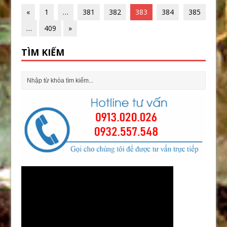
«
1
…
381
382
383
384
385
…
409
»
TÌM KIẾM