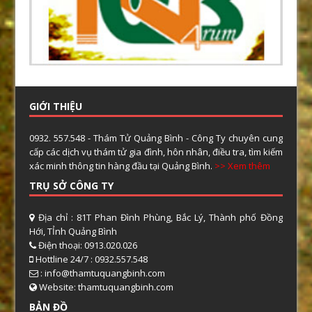
GIỚI THIỆU
0932. 557.548 - Thám Tử Quảng Bình - Công Ty chuyên cung
cấp các dịch vụ thám tử gia đình, hôn nhân, điều tra, tìm kiếm
xác minh thông tin hàng đầu tại Quảng Bình.
>> Xem thêm
TRỤ SỞ CÔNG TY
Địa chỉ : 81T Phan Đình Phùng, Bắc Lý, Thành phố Đồng
Hới, TỈnh Quảng Bình
Điện thoại: 0913.020.026
Hottline 24/7 : 0932.557.548
: info@thamtuquangbinh.com
Website: thamtuquangbinh.com
BẢN ĐỒ