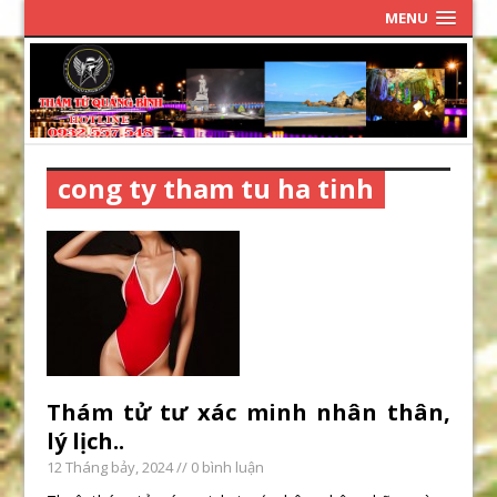
MENU
cong ty tham tu ha tinh
Thám tử tư xác minh nhân thân,
lý lịch..
12 Tháng bảy, 2024
// 0 bình luận