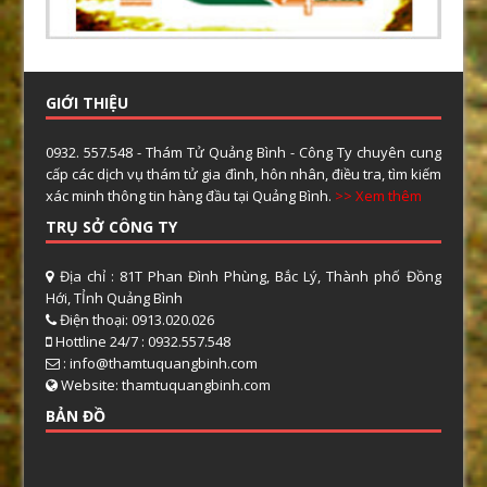
GIỚI THIỆU
0932. 557.548 - Thám Tử Quảng Bình - Công Ty chuyên cung
cấp các dịch vụ thám tử gia đình, hôn nhân, điều tra, tìm kiếm
xác minh thông tin hàng đầu tại Quảng Bình.
>> Xem thêm
TRỤ SỞ CÔNG TY
Địa chỉ : 81T Phan Đình Phùng, Bắc Lý, Thành phố Đồng
Hới, TỈnh Quảng Bình
Điện thoại: 0913.020.026
Hottline 24/7 : 0932.557.548
: info@thamtuquangbinh.com
Website: thamtuquangbinh.com
BẢN ĐỒ