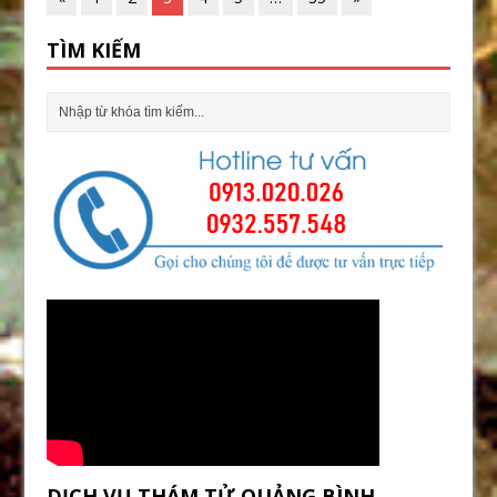
TÌM KIẾM
DỊCH VỤ THÁM TỬ QUẢNG BÌNH