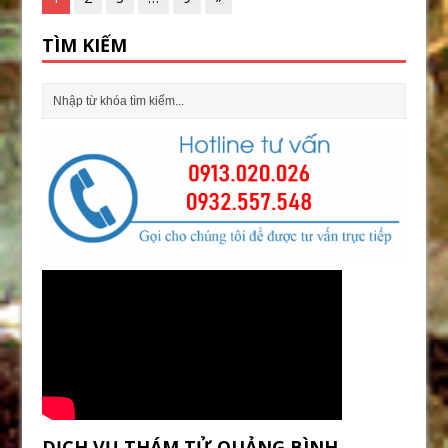
TÌM KIẾM
DỊCH VỤ THÁM TỬ QUẢNG BÌNH