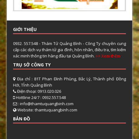
GIỚI THIỆU
0932. 557.548 - Thám Tử Quảng Bình - Công Ty chuyên cung
cấp các dịch vụ thám tử gia đình, hôn nhân, điều tra, tìm kiếm
xác minh thông tin hàng đầu tại Quảng Bình.
>> Xem thêm
TRỤ SỞ CÔNG TY
Địa chỉ : 81T Phan Đình Phùng, Bắc Lý, Thành phố Đồng
Hới, TỈnh Quảng Bình
Điện thoại: 0913.020.026
Hottline 24/7 : 0932.557.548
: info@thamtuquangbinh.com
Website: thamtuquangbinh.com
BẢN ĐỒ