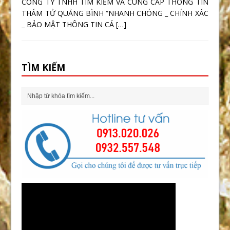
CÔNG TY TNHH TÌM KIẾM VÀ CUNG CẤP THÔNG TIN
THÁM TỬ QUẢNG BÌNH “NHANH CHÓNG _ CHÍNH XÁC
_ BẢO MẬT THÔNG TIN CÁ
[…]
TÌM KIẾM