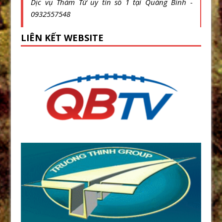
Dịc vụ Thám Tử uy tín số 1 tại Quảng Bình -
0932557548
LIÊN KẾT WEBSITE