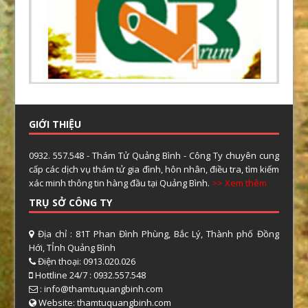
GIỚI THIỆU
0932. 557.548 - Thám Tử Quảng Bình - Công Ty chuyên cung
cấp các dịch vụ thám tử gia đình, hôn nhân, điều tra, tìm kiếm
xác minh thông tin hàng đầu tại Quảng Bình.
>> Xem thêm
TRỤ SỞ CÔNG TY
Địa chỉ : 81T Phan Đình Phùng, Bắc Lý, Thành phố Đồng
Hới, TỈnh Quảng Bình
Điện thoại: 0913.020.026
Hottline 24/7 : 0932.557.548
: info@thamtuquangbinh.com
Website: thamtuquangbinh.com