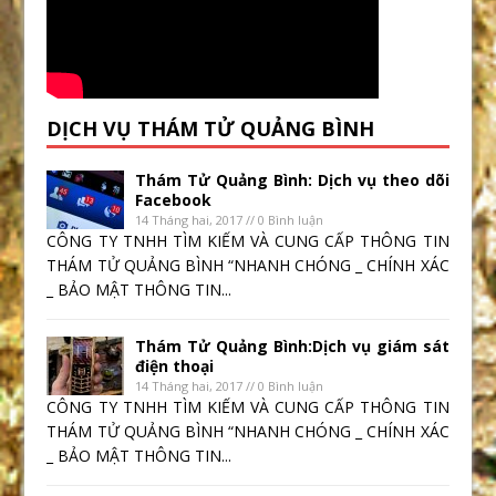
DỊCH VỤ THÁM TỬ QUẢNG BÌNH
Thám Tử Quảng Bình: Dịch vụ theo dõi
Facebook
14 Tháng hai, 2017 // 0 Bình luận
CÔNG TY TNHH TÌM KIẾM VÀ CUNG CẤP THÔNG TIN
THÁM TỬ QUẢNG BÌNH “NHANH CHÓNG _ CHÍNH XÁC
_ BẢO MẬT THÔNG TIN...
Thám Tử Quảng Bình:Dịch vụ giám sát
điện thoại
14 Tháng hai, 2017 // 0 Bình luận
CÔNG TY TNHH TÌM KIẾM VÀ CUNG CẤP THÔNG TIN
THÁM TỬ QUẢNG BÌNH “NHANH CHÓNG _ CHÍNH XÁC
_ BẢO MẬT THÔNG TIN...