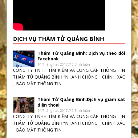
DỊCH VỤ THÁM TỬ QUẢNG BÌNH
Thám Tử Quảng Bình: Dịch vụ theo dõi
Facebook
14 Tháng hai, 2017 // 0 Bình luận
CÔNG TY TNHH TÌM KIẾM VÀ CUNG CẤP THÔNG TIN
THÁM TỬ QUẢNG BÌNH “NHANH CHÓNG _ CHÍNH XÁC
_ BẢO MẬT THÔNG TIN...
Thám Tử Quảng Bình:Dịch vụ giám sát
điện thoại
14 Tháng hai, 2017 // 0 Bình luận
CÔNG TY TNHH TÌM KIẾM VÀ CUNG CẤP THÔNG TIN
THÁM TỬ QUẢNG BÌNH “NHANH CHÓNG _ CHÍNH XÁC
_ BẢO MẬT THÔNG TIN...