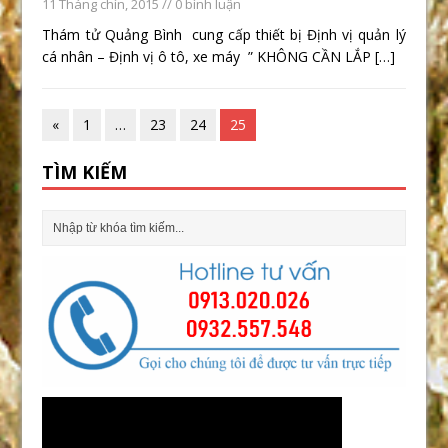
11 Tháng chín, 2015
// 0 bình luận
Thám tử Quảng Bình cung cấp thiết bị Định vị quản lý
cá nhân – Định vị ô tô, xe máy ” KHÔNG CẦN LẮP
[…]
«
1
…
23
24
25
TÌM KIẾM