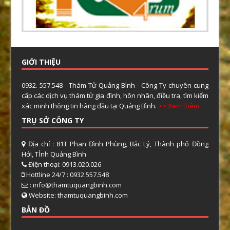
GIỚI THIỆU
0932. 557.548 - Thám Tử Quảng Bình - Công Ty chuyên cung
cấp các dịch vụ thám tử gia đình, hôn nhân, điều tra, tìm kiếm
xác minh thông tin hàng đầu tại Quảng Bình.
>> Xem thêm
TRỤ SỞ CÔNG TY
Địa chỉ : 81T Phan Đình Phùng, Bắc Lý, Thành phố Đồng
Hới, TỈnh Quảng Bình
Điện thoại: 0913.020.026
Hottline 24/7 : 0932.557.548
: info@thamtuquangbinh.com
Website: thamtuquangbinh.com
BẢN ĐỒ