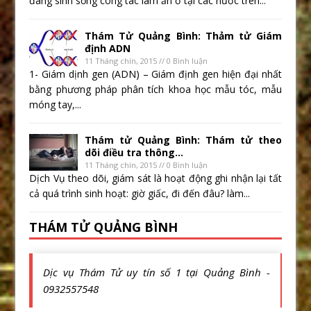
đang sinh sống công tác làm ăn ở tại các nước trên...
Thám Tử Quảng Bình: Thảm tử Giám
định ADN
11 Tháng chín, 2015 // 0 Bình luận
1- Giám dịnh gen (ADN) – Giám định gen hiện đại nhất
bằng phương pháp phân tích khoa học mẫu tóc, mẫu
móng tay,...
Thám tử Quảng Bình: Thám tử theo
dõi điều tra thông...
11 Tháng chín, 2015 // 0 Bình luận
Dịch Vụ theo dõi, giám sát là hoạt động ghi nhận lại tất
cả quá trình sinh hoạt: giờ giấc, đi đến đâu? làm...
THÁM TỬ QUẢNG BÌNH
Dịc vụ Thám Tử uy tín số 1 tại Quảng Bình -
0932557548