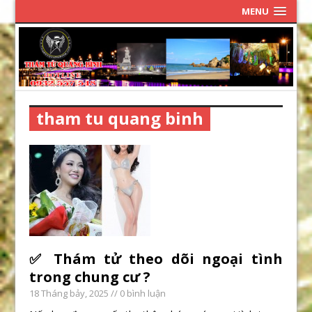
MENU
tham tu quang binh
✅ Thám tử theo dõi ngoại tình
trong chung cư ?
18 Tháng bảy, 2025
// 0 bình luận