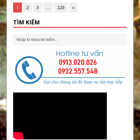
1
2
3
…
226
»
TÌM KIẾM