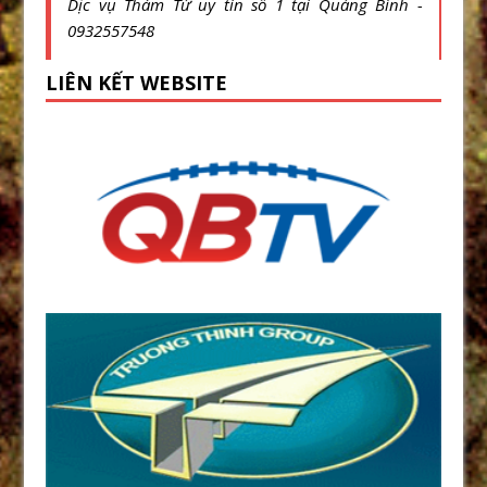
Dịc vụ Thám Tử uy tín số 1 tại Quảng Bình -
0932557548
LIÊN KẾT WEBSITE