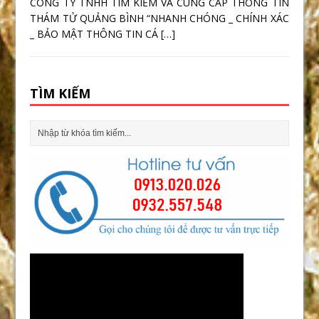
CÔNG TY TNHH TÌM KIẾM VÀ CUNG CẤP THÔNG TIN
THÁM TỬ QUẢNG BÌNH “NHANH CHÓNG _ CHÍNH XÁC
_ BẢO MẬT THÔNG TIN CÁ
[…]
TÌM KIẾM