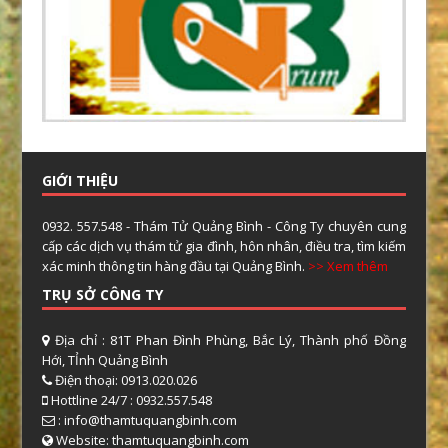
GIỚI THIỆU
0932. 557.548 - Thám Tử Quảng Bình - Công Ty chuyên cung
cấp các dịch vụ thám tử gia đình, hôn nhân, điều tra, tìm kiếm
xác minh thông tin hàng đầu tại Quảng Bình.
>> Xem thêm
TRỤ SỞ CÔNG TY
Địa chỉ : 81T Phan Đình Phùng, Bắc Lý, Thành phố Đồng
Hới, TỈnh Quảng Bình
Điện thoại: 0913.020.026
Hottline 24/7 : 0932.557.548
: info@thamtuquangbinh.com
Website: thamtuquangbinh.com