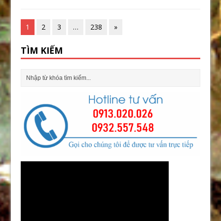
1
2
3
…
238
»
TÌM KIẾM