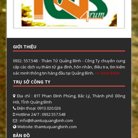
GIỚI THIỆU
0932. 557.548 - Thám Tử Quảng Bình - Công Ty chuyên cung
cấp các dịch vụ thám tử gia đình, hôn nhân, điều tra, tìm kiếm
xác minh thông tin hàng đầu tại Quảng Bình.
>> Xem thêm
TRỤ SỞ CÔNG TY
Địa chỉ : 81T Phan Đình Phùng, Bắc Lý, Thành phố Đồng
Hới, TỈnh Quảng Bình
Điện thoại: 0913.020.026
Hottline 24/7 : 0932.557.548
: info@thamtuquangbinh.com
Website: thamtuquangbinh.com
BẢN ĐỒ