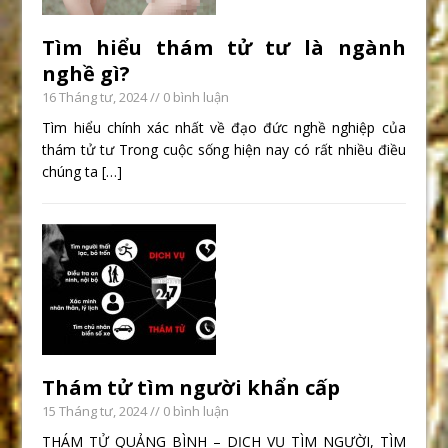
Tìm hiểu thám tử tư là ngành
nghề gì?
16 Tháng tư, 2024
// 0 bình luận
Tìm hiểu chính xác nhất về đạo đức nghề nghiệp của
thám tử tư Trong cuộc sống hiện nay có rất nhiều điều
chúng ta
[…]
Thám tử tìm người khẩn cấp
15 Tháng tư, 2024
// 0 bình luận
THÁM TỬ QUẢNG BÌNH – DỊCH VỤ TÌM NGƯỜI, TÌM