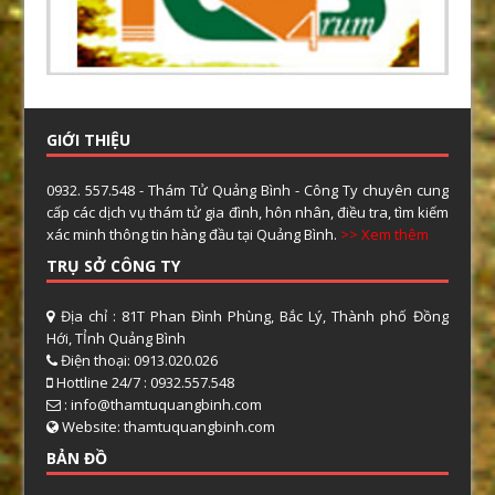
GIỚI THIỆU
0932. 557.548 - Thám Tử Quảng Bình - Công Ty chuyên cung
cấp các dịch vụ thám tử gia đình, hôn nhân, điều tra, tìm kiếm
xác minh thông tin hàng đầu tại Quảng Bình.
>> Xem thêm
TRỤ SỞ CÔNG TY
Địa chỉ : 81T Phan Đình Phùng, Bắc Lý, Thành phố Đồng
Hới, TỈnh Quảng Bình
Điện thoại: 0913.020.026
Hottline 24/7 : 0932.557.548
: info@thamtuquangbinh.com
Website: thamtuquangbinh.com
BẢN ĐỒ