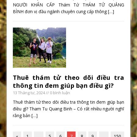
NGƯỜI KHẨN CẤP Thám Tử THÁM TỬ QUẢNG
BÌNH đơn vị đầu ngành chuyên cung cấp thông
[…]
Thuê thám tử theo dõi điều tra
thông tin đem giúp bạn điều gì?
13 Tháng tư, 2024
// 0 bình luận
Thuê thám tử theo dõi điều tra thông tin đem giúp bạn
điều gì? Tham Tu Quang Binh – Có rất nhiều người nghĩ
rằng bản
[…]
«
1
…
5
6
7
8
9
…
150