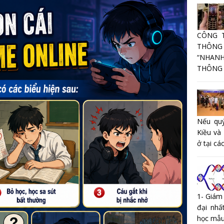
CÔNG 
THÔNG
“NHANH
THÔNG T
Nếu quý
Kiều và
ở tại các
1- Giám
đại nhấ
học mẫu