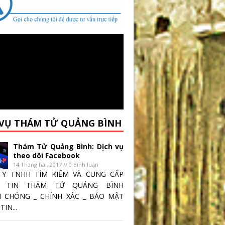
 VỤ THÁM TỬ QUẢNG BÌNH
Thám Tử Quảng Bình: Dịch vụ
theo dõi Facebook
14 Tháng hai, 2017 // 0 Bình luận
TY TNHH TÌM KIẾM VÀ CUNG CẤP
 TIN THÁM TỬ QUẢNG BÌNH
 CHÓNG _ CHÍNH XÁC _ BẢO MẬT
IN...