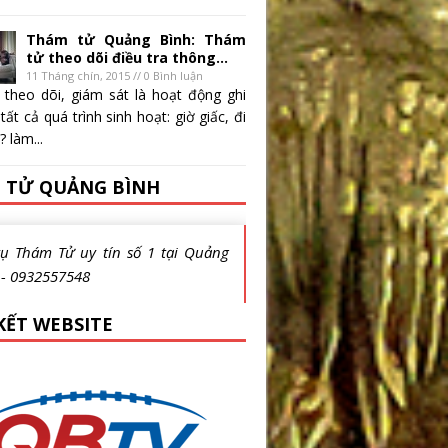
Thám tử Quảng Bình: Thám
tử theo dõi điều tra thông...
11 Tháng chín, 2015 // 0 Bình luận
 theo dõi, giám sát là hoạt động ghi
 tất cả quá trình sinh hoạt: giờ giấc, đi
 làm...
 TỬ QUẢNG BÌNH
vụ Thám Tử uy tín số 1 tại Quảng
 - 0932557548
KẾT WEBSITE