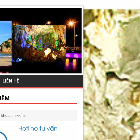
LIÊN HỆ
IẾM