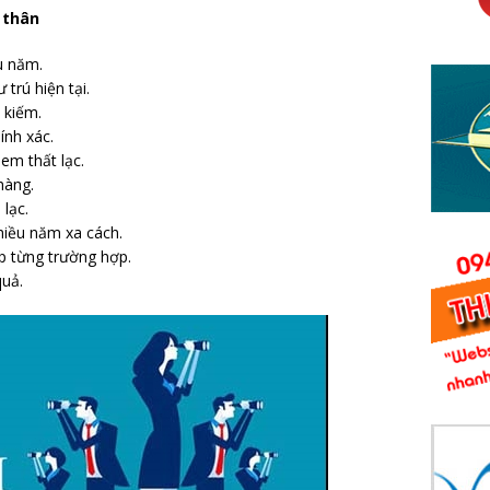
 thân
âu năm.
 trú hiện tại.
 kiếm.
ính xác.
em thất lạc.
hàng.
 lạc.
hiều năm xa cách.
p từng trường hợp.
quả.