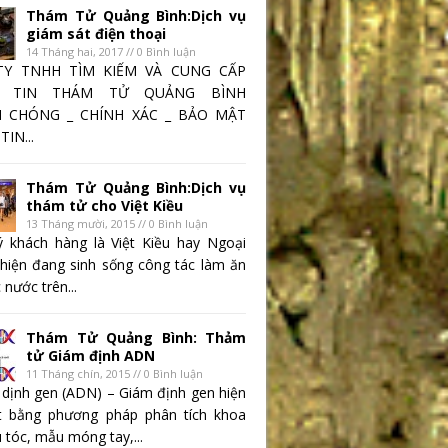
Thám Tử Quảng Bình:Dịch vụ
giám sát điện thoại
14 Tháng hai, 2017 // 0 Bình luận
TY TNHH TÌM KIẾM VÀ CUNG CẤP
 TIN THÁM TỬ QUẢNG BÌNH
 CHÓNG _ CHÍNH XÁC _ BẢO MẬT
IN...
Thám Tử Quảng Bình:Dịch vụ
thám tử cho Việt Kiều
13 Tháng mười, 2015 // 0 Bình luận
 khách hàng là Việt Kiều hay Ngoại
 hiện đang sinh sống công tác làm ăn
 nước trên...
Thám Tử Quảng Bình: Thảm
tử Giám định ADN
11 Tháng chín, 2015 // 0 Bình luận
 dịnh gen (ADN) – Giám định gen hiện
t bằng phương pháp phân tích khoa
 tóc, mẫu móng tay,...