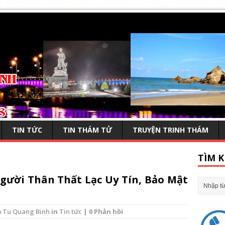
TIN TỨC
TIN THÁM TỬ
TRUYỆN TRINH THÁM
TÌM K
gười Thân Thất Lạc Uy Tín, Bảo Mật
 Tu Quang Binh
in
Tin tức
| 0 Phản hồi