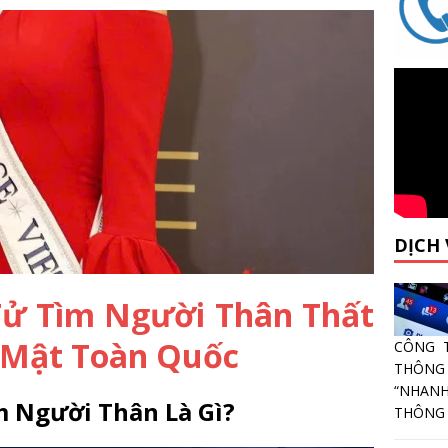
DỊCH
Tử Tìm Người Thân Thất
o Mật Toàn Quốc
CÔNG 
THÔNG
“NHANH
 Người Thân Là Gì?
THÔNG T