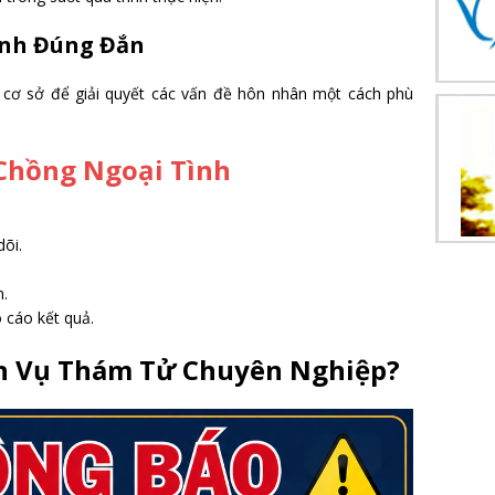
ịnh Đúng Đắn
ó cơ sở để giải quyết các vấn đề hôn nhân một cách phù
Chồng Ngoại Tình
.
dõi.
n.
 cáo kết quả.
ch Vụ Thám Tử Chuyên Nghiệp?