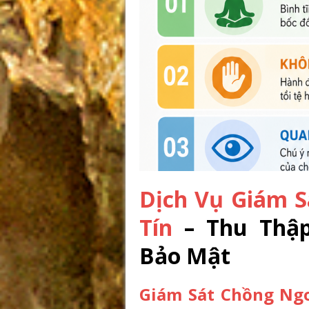
Dịch Vụ Giám S
Tín
– Thu Thập
Bảo Mật
Giám Sát Chồng Ngo