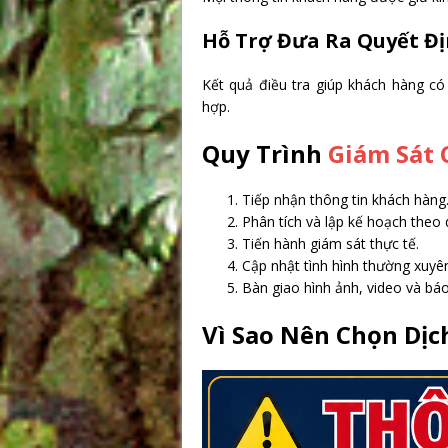
Hỗ Trợ Đưa Ra Quyết Đ
Kết quả điều tra giúp khách hàng c
hợp.
Quy Trình
Giám Sát 
Tiếp nhận thông tin khách hàng
Phân tích và lập kế hoạch theo 
Tiến hành giám sát thực tế.
Cập nhật tình hình thường xuyê
Bàn giao hình ảnh, video và báo
Vì Sao Nên Chọn Dị