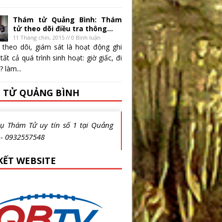
Thám tử Quảng Bình: Thám
tử theo dõi điều tra thông...
11 Tháng chín, 2015 // 0 Bình luận
 theo dõi, giám sát là hoạt động ghi
 tất cả quá trình sinh hoạt: giờ giấc, đi
 làm...
 TỬ QUẢNG BÌNH
vụ Thám Tử uy tín số 1 tại Quảng
 - 0932557548
KẾT WEBSITE