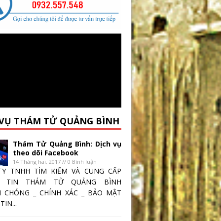
 VỤ THÁM TỬ QUẢNG BÌNH
Thám Tử Quảng Bình: Dịch vụ
theo dõi Facebook
14 Tháng hai, 2017 // 0 Bình luận
TY TNHH TÌM KIẾM VÀ CUNG CẤP
 TIN THÁM TỬ QUẢNG BÌNH
 CHÓNG _ CHÍNH XÁC _ BẢO MẬT
IN...