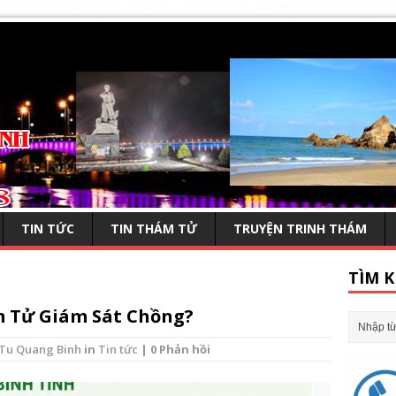
TIN TỨC
TIN THÁM TỬ
TRUYỆN TRINH THÁM
TÌM K
 Tử Giám Sát Chồng?
Tu Quang Binh
in
Tin tức
| 0 Phản hồi