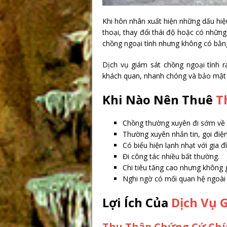
Khi hôn nhân xuất hiện những dấu hi
thoại, thay đổi thái độ hoặc có những
chồng ngoại tình nhưng không có bằn
Dịch vụ giám sát chồng ngoại tình 
khách quan, nhanh chóng và bảo mật 
Khi Nào Nên Thuê
T
Chồng thường xuyên đi sớm về 
Thường xuyên nhắn tin, gọi điện
Có biểu hiện lạnh nhạt với gia đ
Đi công tác nhiều bất thường.
Chi tiêu tăng cao nhưng không gi
Nghi ngờ có mối quan hệ ngoài 
Lợi Ích Của
Dịch Vụ 
Thu Thập Chứng Cứ Chí