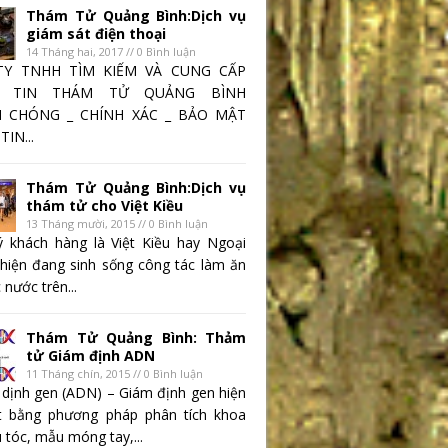
Thám Tử Quảng Bình:Dịch vụ
giám sát điện thoại
14 Tháng hai, 2017 // 0 Bình luận
TY TNHH TÌM KIẾM VÀ CUNG CẤP
 TIN THÁM TỬ QUẢNG BÌNH
 CHÓNG _ CHÍNH XÁC _ BẢO MẬT
IN...
Thám Tử Quảng Bình:Dịch vụ
thám tử cho Việt Kiều
13 Tháng mười, 2015 // 0 Bình luận
 khách hàng là Việt Kiều hay Ngoại
 hiện đang sinh sống công tác làm ăn
 nước trên...
Thám Tử Quảng Bình: Thảm
tử Giám định ADN
11 Tháng chín, 2015 // 0 Bình luận
 dịnh gen (ADN) – Giám định gen hiện
t bằng phương pháp phân tích khoa
 tóc, mẫu móng tay,...