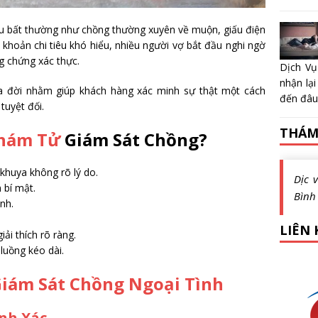
ệu bất thường như chồng thường xuyên về muộn, giấu điện
 khoản chi tiêu khó hiểu, nhiều người vợ bắt đầu nghi ngờ
g chứng xác thực.
Dịch Vụ
nhận lại
ra đời nhằm giúp khách hàng xác minh sự thật một cách
đến đâu?
tuyệt đối.
THÁM
hám Tử
Giám Sát Chồng?
khuya không rõ lý do.
Dịc 
 bí mật.
Bình
ình.
LIÊN 
ải thích rõ ràng.
luồng kéo dài.
Giám Sát Chồng Ngoại Tình
nh Xác