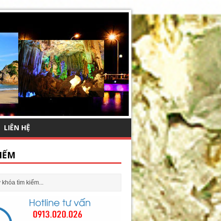
LIÊN HỆ
IẾM