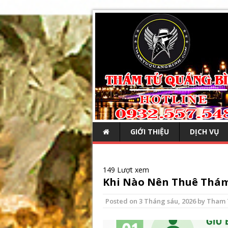
GIỚI THIỆU
DỊCH VỤ
149 Lượt xem
Khi Nào Nên Thuê Thám
Posted on
3 Tháng sáu, 2026
by
Tham 