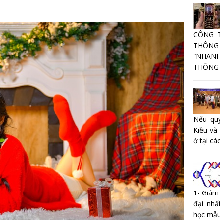
CÔNG 
THÔNG
“NHANH
THÔNG T
Nếu quý
Kiều và
ở tại các
1- Giám
đại nhấ
học mẫu