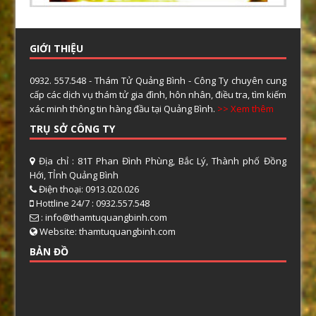
GIỚI THIỆU
0932. 557.548 - Thám Tử Quảng Bình - Công Ty chuyên cung
cấp các dịch vụ thám tử gia đình, hôn nhân, điều tra, tìm kiếm
xác minh thông tin hàng đầu tại Quảng Bình.
>> Xem thêm
TRỤ SỞ CÔNG TY
Địa chỉ : 81T Phan Đình Phùng, Bắc Lý, Thành phố Đồng
Hới, TỈnh Quảng Bình
Điện thoại: 0913.020.026
Hottline 24/7 : 0932.557.548
: info@thamtuquangbinh.com
Website: thamtuquangbinh.com
BẢN ĐỒ