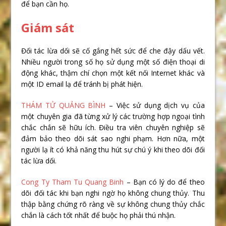
để bạn cần họ.
Giám sát
Đối tác lừa dối sẽ cố gắng hết sức để che đậy dấu vết.
Nhiều người trong số họ sử dụng một số điện thoại di
động khác, thậm chí chọn một kết nối Internet khác và
một ID email lạ để tránh bị phát hiện.
THÁM TỬ QUẢNG BÌNH
– Việc sử dụng dịch vụ của
một chuyên gia đã từng xử lý các trường hợp ngoại tình
chắc chắn sẽ hữu ích. Điều tra viên chuyên nghiệp sẽ
đảm bảo theo dõi sát sao nghi phạm. Hơn nữa, một
người lạ ít có khả năng thu hút sự chú ý khi theo dõi đối
tác lừa dối.
Cong Ty Tham Tu Quang Binh
– Bạn có lý do để theo
dõi đối tác khi bạn nghi ngờ họ không chung thủy. Thu
thập bằng chứng rõ ràng về sự không chung thủy chắc
chắn là cách tốt nhất để buộc họ phải thú nhận.