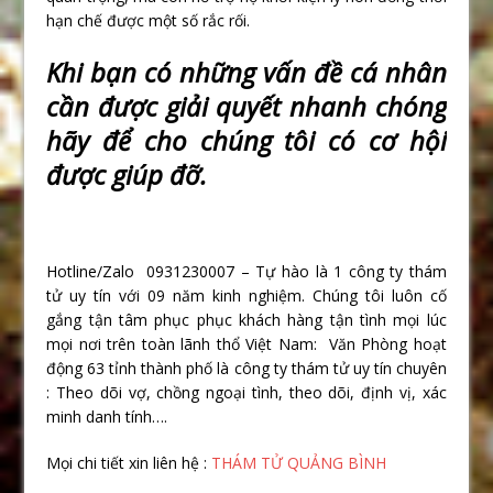
hạn chế được một số rắc rối.
Khi b
ạ
n có nh
ữ
ng v
ấ
n đ
ề
cá nhân
c
ầ
n đ
ượ
c gi
ả
i quy
ế
t nhanh chóng
hãy đ
ể
cho chúng tôi có c
ơ
h
ộ
i
đ
ượ
c giúp đ
ỡ
.
Hotline/Zalo 0931230007 – Tự hào là 1 công ty thám
tử uy tín với 09 năm kinh nghiệm. Chúng tôi luôn cố
gắng tận tâm phục phục khách hàng tận tình mọi lúc
mọi nơi trên toàn lãnh thổ Việt Nam: Văn Phòng hoạt
động 63 tỉnh thành phố là công ty thám tử uy tín chuyên
: Theo dõi vợ, chồng ngoại tình, theo dõi, định vị, xác
minh danh tính….
Mọi chi tiết xin liên hệ :
THÁM TỬ QUẢNG BÌNH