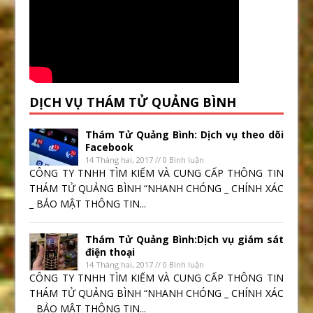
DỊCH VỤ THÁM TỬ QUẢNG BÌNH
Thám Tử Quảng Bình: Dịch vụ theo dõi
Facebook
14 Tháng hai, 2017 // 0 Bình luận
CÔNG TY TNHH TÌM KIẾM VÀ CUNG CẤP THÔNG TIN
THÁM TỬ QUẢNG BÌNH “NHANH CHÓNG _ CHÍNH XÁC
_ BẢO MẬT THÔNG TIN...
Thám Tử Quảng Bình:Dịch vụ giám sát
điện thoại
14 Tháng hai, 2017 // 0 Bình luận
CÔNG TY TNHH TÌM KIẾM VÀ CUNG CẤP THÔNG TIN
THÁM TỬ QUẢNG BÌNH “NHANH CHÓNG _ CHÍNH XÁC
_ BẢO MẬT THÔNG TIN...