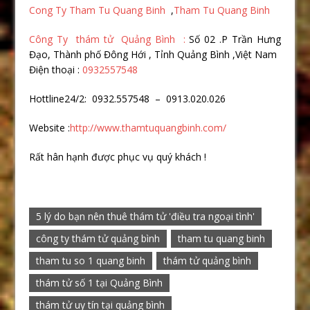
Cong Ty Tham Tu Quang Binh
,
Tham Tu Quang Binh
Công Ty thám tử Quảng Bình :
Số 02 .P Trần Hưng
Đạo, Thành phố Đông Hới , Tỉnh Quảng Bình ,Việt Nam
Điện thoại :
0932557548
Hottline24/2: 0932.557548 – 0913.020.026
Website :
http://www.thamtuquangbinh.com/
Rất hân hạnh được phục vụ quý khách !
5 lý do bạn nên thuê thám tử 'điều tra ngoại tình'
công ty thám tử quảng bình
tham tu quang binh
tham tu so 1 quang binh
thám tử quảng bình
thám tử số 1 tại Quảng Bình
thám tử uy tín tại quảng bình