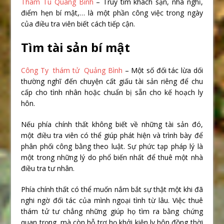
Tham Tu Quang Binh
– Truy tìm khách sạn, nhà nghỉ,
điểm hẹn bí mật,… là một phần công việc trong ngày
của điều tra viên biết cách tiếp cận.
Tìm tài sản bí mật
Công Ty thám tử Quảng Bình
– Một số đối tác lừa dối
thường nghĩ đến chuyện cất giấu tài sản riêng để chu
cấp cho tình nhân hoặc chuẩn bị sẵn cho kế hoạch ly
hôn.
Nếu phía chính thất không biết về những tài sản đó,
một điều tra viên có thể giúp phát hiện và trình bày để
phân phối công bằng theo luật. Sự phức tạp pháp lý là
một trong những lý do phổ biến nhất để thuê một nhà
điều tra tư nhân.
Phía chính thất có thể muốn nắm bắt sự thật một khi đã
nghi ngờ đối tác của mình ngoại tình từ lâu. Việc thuê
thám tử tư chẳng những giúp họ tìm ra bằng chứng
quan trọng, mà còn hỗ trợ họ khởi kiện ly hôn đồng thời