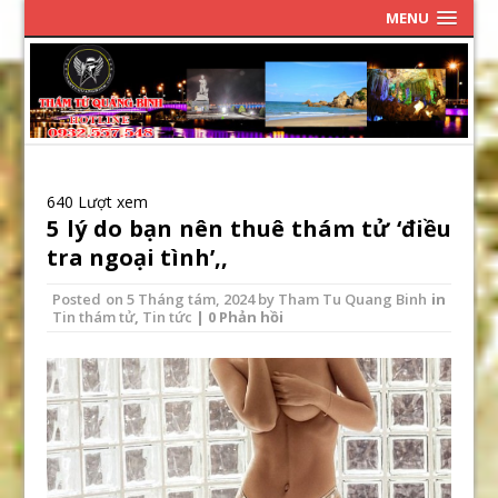
MENU
640 Lượt xem
5 lý do bạn nên thuê thám tử ‘điều
tra ngoại tình’,,
Posted on
5 Tháng tám, 2024
by
Tham Tu Quang Binh
in
Tin thám tử
,
Tin tức
| 0 Phản hồi