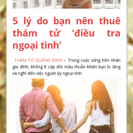
5 lý do bạn nên thuê
thám tử ‘điều tra
ngoại tình’
THÁM TỬ QUẢNG BÌNH
– Trong cuộc sống hôn nhân
gia đình, không ít cặp đôi mâu thuẫn khiến bạn lo lắng
và nghĩ đến việc người ấy ngoại tình.