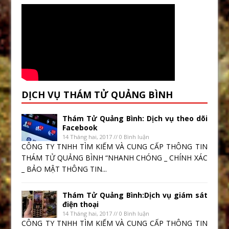
DỊCH VỤ THÁM TỬ QUẢNG BÌNH
Thám Tử Quảng Bình: Dịch vụ theo dõi
Facebook
14 Tháng hai, 2017 // 0 Bình luận
CÔNG TY TNHH TÌM KIẾM VÀ CUNG CẤP THÔNG TIN
THÁM TỬ QUẢNG BÌNH “NHANH CHÓNG _ CHÍNH XÁC
_ BẢO MẬT THÔNG TIN...
Thám Tử Quảng Bình:Dịch vụ giám sát
điện thoại
14 Tháng hai, 2017 // 0 Bình luận
CÔNG TY TNHH TÌM KIẾM VÀ CUNG CẤP THÔNG TIN