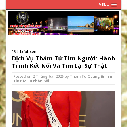
MENU
199 Lượt xem
Dịch Vụ Thám Tử Tìm Người: Hành
Trình Kết Nối Và Tìm Lại Sự Thật
Posted on
2 Tháng ba, 2026
by
Tham Tu Quang Binh
in
Tin tức
| 0 Phản hồi