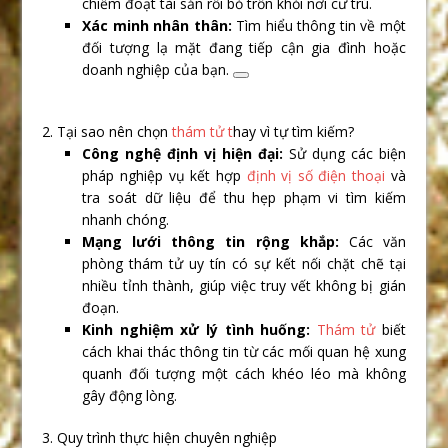
chiếm đoạt tài sản rồi bỏ trốn khỏi nơi cư trú.
Xác minh nhân thân:
Tìm hiểu thông tin về một
đối tượng lạ mặt đang tiếp cận gia đình hoặc
doanh nghiệp của bạn.
2. Tại sao nên chọn
thám tử t
hay vì tự tìm kiếm?
Công nghệ định vị hiện đại:
Sử dụng các biện
pháp nghiệp vụ kết hợp
định vị số điện thoại
và
tra soát dữ liệu để thu hẹp phạm vi tìm kiếm
nhanh chóng.
Mạng lưới thông tin rộng khắp:
Các văn
phòng thám tử uy tín có sự kết nối chặt chẽ tại
nhiều tỉnh thành, giúp việc truy vết không bị gián
đoạn.
Kinh nghiệm xử lý tình huống:
Thám tử
biết
cách khai thác thông tin từ các mối quan hệ xung
quanh đối tượng một cách khéo léo mà không
gây động lòng.
3. Quy trình thực hiện chuyên nghiệp