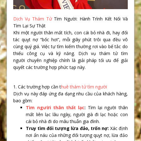
Dịch Vụ Thám Tử
Tìm Người: Hành Trình Kết Nối Và
Tìm Lại Sự Thật
Khi một người thân mất tích, con cái bỏ nhà đi, hay đối
tác quỵt nợ “bốc hơi”, mỗi giây phút trôi qua đều vô
cùng quý giá. Việc tự tìm kiếm thường rơi vào bế tắc do
thiếu công cụ và kỹ năng.
Dịch vụ thám tử tìm
người
chuyên nghiệp chính là giải pháp tối ưu để giải
quyết các trường hợp phức tạp này.
1. Các trường hợp cần t
huê thám tử tìm người
Dịch vụ này đáp ứng đa dạng nhu cầu của khách hàng,
bao gồm:
Tìm người thân thất lạc
:
Tìm lại người thân
mất liên lạc lâu ngày, người già đi lạc hoặc con
cái bỏ nhà đi do mâu thuẫn gia đình.
Truy tìm đối tượng lừa đảo, trốn nợ:
Xác định
nơi ẩn náu của những đối tượng quỵt nợ, lừa đảo