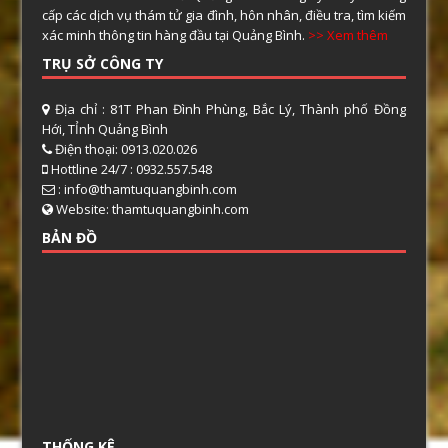
cấp các dịch vụ thám tử gia đình, hôn nhân, điều tra, tìm kiếm
xác minh thông tin hàng đầu tại Quảng Bình.
>> Xem thêm
TRỤ SỞ CÔNG TY
Địa chỉ : 81T Phan Đình Phùng, Bắc Lý, Thành phố Đồng
Hới, TỈnh Quảng Bình
Điện thoại: 0913.020.026
Hottline 24/7 : 0932.557.548
: info@thamtuquangbinh.com
Website: thamtuquangbinh.com
BẢN ĐỒ
THỐNG KÊ