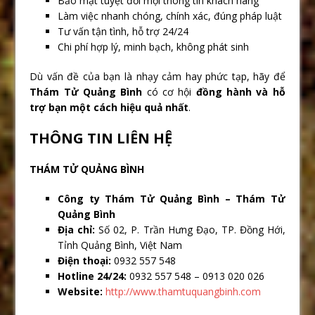
Bảo mật tuyệt đối mọi thông tin khách hàng
Làm việc nhanh chóng, chính xác, đúng pháp luật
Tư vấn tận tình, hỗ trợ 24/24
Chi phí hợp lý, minh bạch, không phát sinh
Dù vấn đề của bạn là nhạy cảm hay phức tạp, hãy để
Thám Tử Quảng Bình
có cơ hội
đồng hành và hỗ
trợ bạn một cách hiệu quả nhất
.
THÔNG TIN LIÊN HỆ
THÁM TỬ QUẢNG BÌNH
Công ty Thám Tử Quảng Bình – Thám Tử
Quảng Bình
Địa chỉ:
Số 02, P. Trần Hưng Đạo, TP. Đồng Hới,
Tỉnh Quảng Bình, Việt Nam
Điện thoại:
0932 557 548
Hotline 24/24:
0932 557 548 – 0913 020 026
Website:
http://www.thamtuquangbinh.com