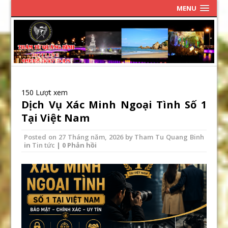
MENU
150 Lượt xem
Dịch Vụ Xác Minh Ngoại Tình Số 1
Tại Việt Nam
Posted on
27 Tháng năm, 2026
by
Tham Tu Quang Binh
in
Tin tức
| 0 Phản hồi