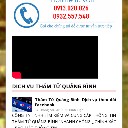
DỊCH VỤ THÁM TỬ QUẢNG BÌNH
Thám Tử Quảng Bình: Dịch vụ theo dõi
Facebook
14 Tháng hai, 2017 // 0 Bình luận
CÔNG TY TNHH TÌM KIẾM VÀ CUNG CẤP THÔNG TIN
THÁM TỬ QUẢNG BÌNH “NHANH CHÓNG _ CHÍNH XÁC
_ BẢO MẬT THÔNG TIN...