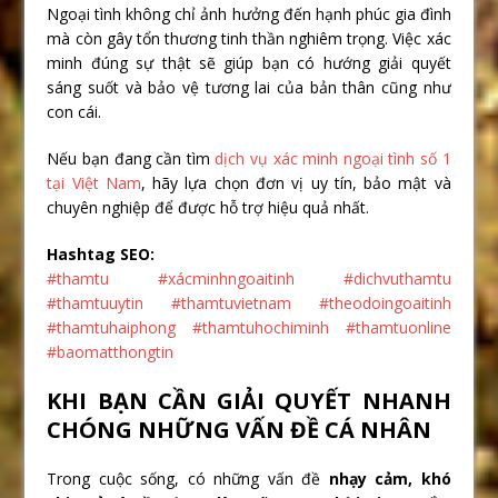
Ngoại tình không chỉ ảnh hưởng đến hạnh phúc gia đình
mà còn gây tổn thương tinh thần nghiêm trọng. Việc xác
minh đúng sự thật sẽ giúp bạn có hướng giải quyết
sáng suốt và bảo vệ tương lai của bản thân cũng như
con cái.
Nếu bạn đang cần tìm
dịch vụ xác minh ngoại tình số 1
tại Việt Nam
, hãy lựa chọn đơn vị uy tín, bảo mật và
chuyên nghiệp để được hỗ trợ hiệu quả nhất.
Hashtag SEO:
#thamtu #xácminhngoaitinh #dichvuthamtu
#thamtuuytin #thamtuvietnam #theodoingoaitinh
#thamtuhaiphong #thamtuhochiminh #thamtuonline
#baomatthongtin
KHI BẠN CẦN GIẢI QUYẾT NHANH
CHÓNG NHỮNG VẤN ĐỀ CÁ NHÂN
Trong cuộc sống, có những vấn đề
nhạy cảm, khó