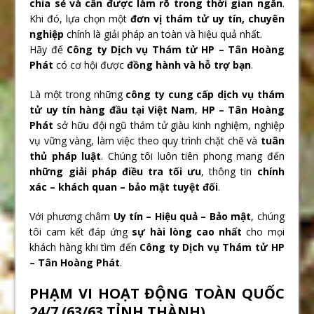
chia sẻ và cần được làm rõ trong thời gian ngắn
.
Khi đó, lựa chọn một
đơn vị thám tử uy tín, chuyên
nghiệp
chính là giải pháp an toàn và hiệu quả nhất.
Hãy để
Công ty Dịch vụ Thám tử HP – Tân Hoàng
Phát
có cơ hội được
đồng hành và hỗ trợ bạn
.
Là một trong những
công ty cung cấp dịch vụ thám
tử uy tín hàng đầu tại Việt Nam
,
HP – Tân Hoàng
Phát
sở hữu đội ngũ thám tử giàu kinh nghiệm, nghiệp
vụ vững vàng, làm việc theo quy trình chặt chẽ và
tuân
thủ pháp luật
. Chúng tôi luôn tiên phong mang đến
những giải pháp điều tra tối ưu
, thông tin
chính
xác – khách quan – bảo mật tuyệt đối
.
Với phương châm
Uy tín – Hiệu quả – Bảo mật
, chúng
tôi cam kết đáp ứng
sự hài lòng cao nhất
cho mọi
khách hàng khi tìm đến
Công ty Dịch vụ Thám tử HP
– Tân Hoàng Phát
.
PHẠM VI HOẠT ĐỘNG TOÀN QUỐC
24/7 (63/63 TỈNH THÀNH)