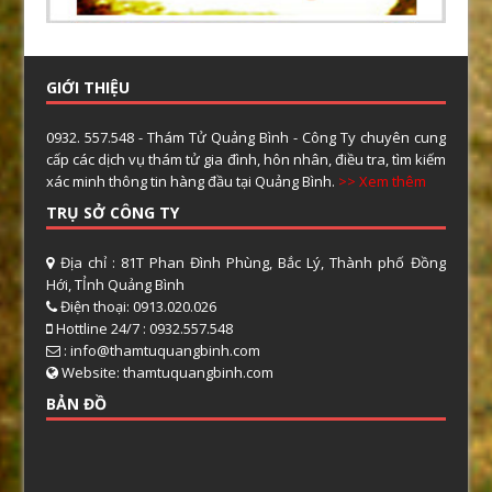
GIỚI THIỆU
0932. 557.548 - Thám Tử Quảng Bình - Công Ty chuyên cung
cấp các dịch vụ thám tử gia đình, hôn nhân, điều tra, tìm kiếm
xác minh thông tin hàng đầu tại Quảng Bình.
>> Xem thêm
TRỤ SỞ CÔNG TY
Địa chỉ : 81T Phan Đình Phùng, Bắc Lý, Thành phố Đồng
Hới, TỈnh Quảng Bình
Điện thoại: 0913.020.026
Hottline 24/7 : 0932.557.548
: info@thamtuquangbinh.com
Website: thamtuquangbinh.com
BẢN ĐỒ