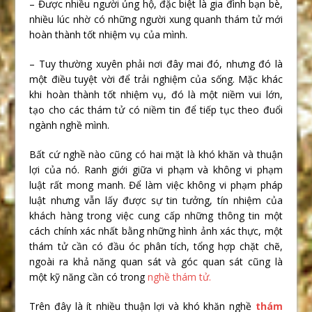
– Được nhiều người ủng hộ, đặc biệt là gia đình bạn bè,
nhiều lúc nhờ có những người xung quanh thám tử mới
hoàn thành tốt nhiệm vụ của mình.
– Tuy thường xuyên phải nơi đây mai đó, nhưng đó là
một điều tuyệt vời để trải nghiệm của sống. Mặc khác
khi hoàn thành tốt nhiệm vụ, đó là một niềm vui lớn,
tạo cho các thám tử có niềm tin để tiếp tục theo đuổi
ngành nghề mình.
Bất cứ nghề nào cũng có hai mặt là khó khăn và thuận
lợi của nó. Ranh giới giữa vi phạm và không vi phạm
luật rất mong manh. Để làm việc không vi phạm pháp
luật nhưng vẫn lấy được sự tin tưởng, tín nhiệm của
khách hàng trong việc cung cấp những thông tin một
cách chính xác nhất bằng những hình ảnh xác thực, một
thám tử cần có đầu óc phân tích, tổng hợp chặt chẽ,
ngoài ra khả năng quan sát và góc quan sát cũng là
một kỹ năng cần có trong
nghề thám tử.
Trên đây là ít nhiều thuận lợi và khó khăn nghề
thám