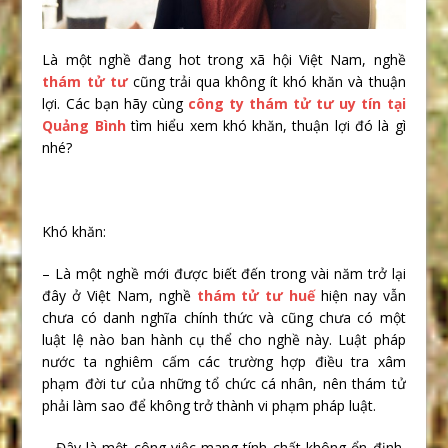
Là một nghề đang hot trong xã hội Việt Nam, nghề
thám tử tư
cũng trải qua không ít khó khăn và thuận
lợi. Các bạn hãy cùng
công ty thám tử tư uy tín tại
Quảng Bình
tìm hiểu xem khó khăn, thuận lợi đó là gì
nhé?
Khó khăn:
– Là một nghề mới được biết đến trong vài năm trở lại
đây ở Việt Nam, nghề
thám tử tư huế
hiện nay vẫn
chưa có danh nghĩa chính thức và cũng chưa có một
luật lệ nào ban hành cụ thể cho nghề này. Luật pháp
nước ta nghiêm cấm các trường hợp điều tra xâm
phạm đời tư của những tổ chức cá nhân, nên thám tử
phải làm sao để không trở thành vi phạm pháp luật.
– Đây là một công việc mang tính chất không ổn định,