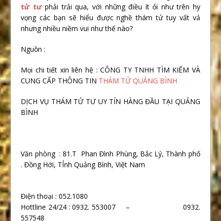
tử tư
phải trải qua, với những điều ít ỏi như trên hy
vọng các bạn sẽ hiểu được nghề thám tử tuy vất vả
nhưng nhiều niềm vui như thế nào?
Nguồn :
Mọi chi tiết xin liên hệ : CÔNG TY TNHH TÌM KIẾM VÀ
CUNG CẤP THÔNG TIN
THÁM TỬ QUẢNG BÌNH
DỊCH VỤ THÁM TỬ TƯ UY TÍN HÀNG ĐẦU TẠI QUẢNG
BÌNH
Văn phòng : 81.T Phan Đình Phùng, Bắc Lý, Thành phố
. Đồng Hới, TỈnh Quảng Bình, Việt Nam
Điện thoại : 052.1080
Hottline 24/24 : 0932. 553007 – 0932.
557548