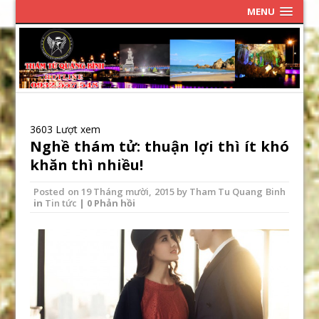
MENU
3603 Lượt xem
Nghề thám tử: thuận lợi thì ít khó
khăn thì nhiều!
Posted on
19 Tháng mười, 2015
by
Tham Tu Quang Binh
in
Tin tức
| 0 Phản hồi