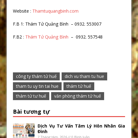
Website :
Thamtuquangbinh.com
F.B 1: Thám Tử Quảng Bình – 0932. 553007
F.B2 :
Thám Tử Quảng Bình
– 0932. 557548
công ty thám tử huế
dich vu tham tu hue
tham tu uy tin tai hue
thám tử huế
thám tử tư huế
văn phòng thám tử huế
Bài tương tự
Dịch Vụ Tư Vấn Tâm Lý Hôn Nhân Gia
Đình
7 Tháng tám, 2026 // 0 Bình luận