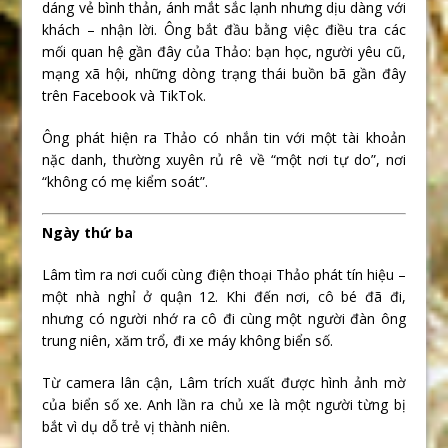
dáng vẻ bình thản, ánh mắt sắc lạnh nhưng dịu dàng với
khách – nhận lời. Ông bắt đầu bằng việc điều tra các
mối quan hệ gần đây của Thảo: bạn học, người yêu cũ,
mạng xã hội, những dòng trạng thái buồn bã gần đây
trên Facebook và TikTok.
Ông phát hiện ra Thảo có nhắn tin với một tài khoản
nặc danh, thường xuyên rủ rê về “một nơi tự do”, nơi
“không có mẹ kiểm soát”.
Ngày thứ ba
Lâm tìm ra nơi cuối cùng điện thoại Thảo phát tín hiệu –
một nhà nghỉ ở quận 12. Khi đến nơi, cô bé đã đi,
nhưng có người nhớ ra cô đi cùng một người đàn ông
trung niên, xăm trổ, đi xe máy không biển số.
Từ camera lân cận, Lâm trích xuất được hình ảnh mờ
của biển số xe. Anh lần ra chủ xe là một người từng bị
bắt vì dụ dỗ trẻ vị thành niên.