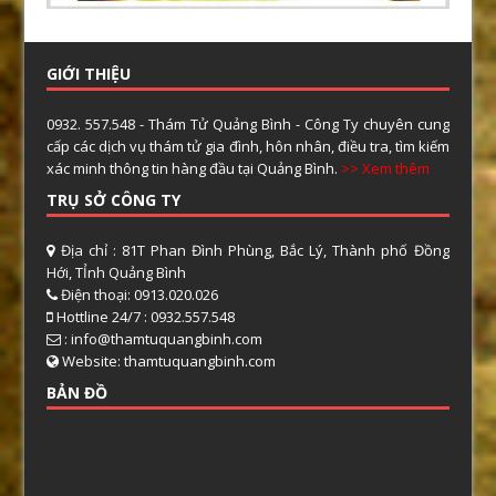
GIỚI THIỆU
0932. 557.548 - Thám Tử Quảng Bình - Công Ty chuyên cung
cấp các dịch vụ thám tử gia đình, hôn nhân, điều tra, tìm kiếm
xác minh thông tin hàng đầu tại Quảng Bình.
>> Xem thêm
TRỤ SỞ CÔNG TY
Địa chỉ : 81T Phan Đình Phùng, Bắc Lý, Thành phố Đồng
Hới, TỈnh Quảng Bình
Điện thoại: 0913.020.026
Hottline 24/7 : 0932.557.548
: info@thamtuquangbinh.com
Website: thamtuquangbinh.com
BẢN ĐỒ