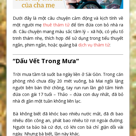
Dưới đây là một câu chuyện cảm động và kịch tính về
một người mẹ
thuê thám tử
để tìm đứa con bỏ nhà ra
đi. Câu chuyện mang màu sắc tâm lý – xã hội, có yếu tố
trinh thám nhẹ, thích hợp để sử dụng trong tiểu thuyết
ngắn, phim ngắn, hoặc quảng bá
dịch vụ thám tử
:
“Dấu Vết Trong Mưa”
Trời mưa tầm tã suốt ba ngày liền ở Sài Gòn. Trong căn
phòng nhỏ chưa đầy 20 mét vuông, bà Mai ngồi lặng
người bên bàn thờ chồng, tay run run lần giở tấm hình
đứa con gái 17 tuổi – Thảo – đứa con duy nhất, đã bỏ
nhà đi gần một tuần không liên lạc.
Bà không biết đã khóc bao nhiêu nước mắt, đã đi bao
nhiêu đồn công an, phát bao nhiêu tờ rơi ngoài đường.
Người ta bảo bà cứ đợi, có khi con bà chỉ giận dỗi vài
ngày. Nhưng bà biết, lần này khác.