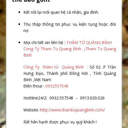
Kết nối lại mối quan hệ cá nhân, gia đình.
Thu thập thông tin phục vụ kiện tụng hoặc đòi
nợ.
Mọi chi tiết xin liên hệ :
THÁM TỬ QUẢNG BÌNH
Cong Ty Tham Tu Quang Binh
,
Tham Tu Quang
Binh
Công Ty thám tử Quảng Bình :
Số 02 .P Trần
Hưng Đạo, Thành phố Đông Hới , Tỉnh Quảng
Bình ,Việt Nam
Điện thoại :
0932557548
Hottline24/2: 0932.557548 – 0913.020.026
Website :
http://www.thamtuquangbinh.com/
Rất hân hạnh được phục vụ quý khách !