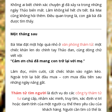
Không ai biết chính xác chuyện gì đã xảy ra trong những
ngày Thảo biến mất. Lâm không kể hết chi tiết. Bà Mai
cũng không hỏi thêm. Điều quan trọng là, con gái bà đã
được tìm thấy.
Một tháng sau
Bà Mai đặt một hộp quà nhỏ ở
văn phòng thám tử
: một
chiếc khăn len do chính tay Thảo đan, cùng dòng chữ
viết vội:
“Cảm ơn chú đã mang con trở lại với mẹ.”
Lâm đọc, mỉm cười, cất chiếc khăn vào ngăn kéo.
Ngoài trời lại bắt đầu mưa – cơn mưa đầu tiên sau
những ngày nắng gắt.
Thám tử tìm người
là dịch vụ do các
công ty thám tử
tư
cung cấp, nhằm xác minh, truy tìm, xác định vị trí
hoặc danh tính của một người cụ thể theo yêu cầu của
khách hàng. Người cần tìm có thể là: