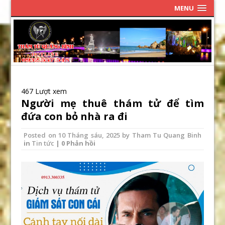
MENU
467 Lượt xem
Người mẹ thuê thám tử để tìm
đứa con bỏ nhà ra đi
Posted on
10 Tháng sáu, 2025
by
Tham Tu Quang Binh
in
Tin tức
| 0 Phản hồi