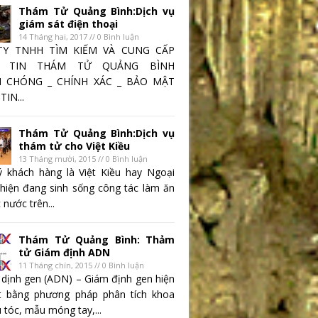
Thám Tử Quảng Bình:Dịch vụ
giám sát điện thoại
14 Tháng hai, 2017 // 0 Bình luận
TY TNHH TÌM KIẾM VÀ CUNG CẤP
 TIN THÁM TỬ QUẢNG BÌNH
 CHÓNG _ CHÍNH XÁC _ BẢO MẬT
IN...
Thám Tử Quảng Bình:Dịch vụ
thám tử cho Việt Kiều
13 Tháng mười, 2015 // 0 Bình luận
 khách hàng là Việt Kiều hay Ngoại
 hiện đang sinh sống công tác làm ăn
 nước trên...
Thám Tử Quảng Bình: Thảm
tử Giám định ADN
11 Tháng chín, 2015 // 0 Bình luận
 dịnh gen (ADN) – Giám định gen hiện
t bằng phương pháp phân tích khoa
 tóc, mẫu móng tay,...