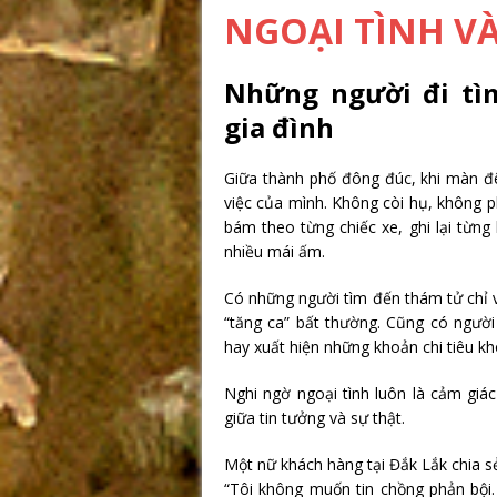
NGOẠI TÌNH V
Những người đi tì
gia đình
Giữa thành phố đông đúc, khi màn đ
việc của mình. Không còi hụ, không p
bám theo từng chiếc xe, ghi lại từn
nhiều mái ấm.
Có những người tìm đến thám tử chỉ v
“tăng ca” bất thường. Cũng có người 
hay xuất hiện những khoản chi tiêu kh
Nghi ngờ ngoại tình luôn là cảm giá
giữa tin tưởng và sự thật.
Một nữ khách hàng tại Đắk Lắk chia s
“Tôi không muốn tin chồng phản bội.