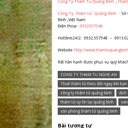
Cong Ty Tham Tu Quang Binh
,
Tham
Công Ty thám tử Quảng Bình :
Số 
Bình ,Việt Nam
Điện thoại :
0932557548
Hottline24/2: 0932.557548 – 0913.0
Website :
http://www.thamtuquangbin
Rất hân hạnh được phục vụ quý khách
CONG TY THAM TU NGHE AN
Thuê thám tử theo dõi ngay khi bạn 
công ty thám tử quảng bình
dich
thám tử uy tín tại quảng bình
van
văn phòng thám tử quảng bình
Bài tương tự