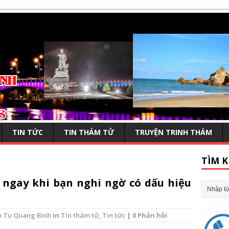
TIN TỨC
TIN THÁM TỬ
TRUYỆN TRINH THÁM
TÌM K
 ngay khi bạn nghi ngờ có dấu hiệu
 Tu Quang Binh
in
Tin thám tử
,
Tin tức
| 0 Phản hồi