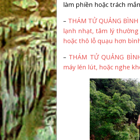
làm phiền hoặc trách mắng
–
THÁM TỬ QUẢNG BÌNH
lạnh nhạt, tâm lý thường
hoặc thô lỗ quạu hơn bìn
–
THÁM TỬ QUẢNG BÌN
máy lén lút, hoặc nghe k