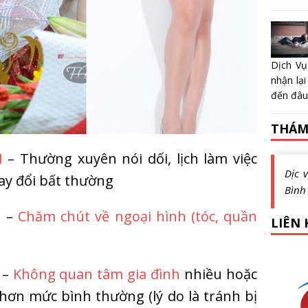
Dịch Vụ
nhận lại
đến đâu?
THÁM
H
– Thường xuyên nói dối, lịch làm việc
Dịc 
ay đổi bất thường
Bình
H
–
Chăm chút về ngoại hình (tóc, quần
LIÊN 
–
Không quan tâm gia đình
nhiều hoặc
hơn mức bình thường (lý do là tránh bị