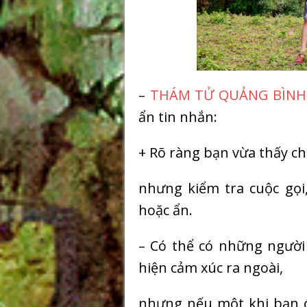
–
THÁM TỬ QUẢNG BÌNH
ẩn tin nhắn:
+ Rõ ràng bạn vừa thấy c
nhưng kiểm tra cuộc gọi,
hoặc ẩn.
– Có thể có những người 
hiện cảm xúc ra ngoài,
nhưng nếu một khi bạn đ