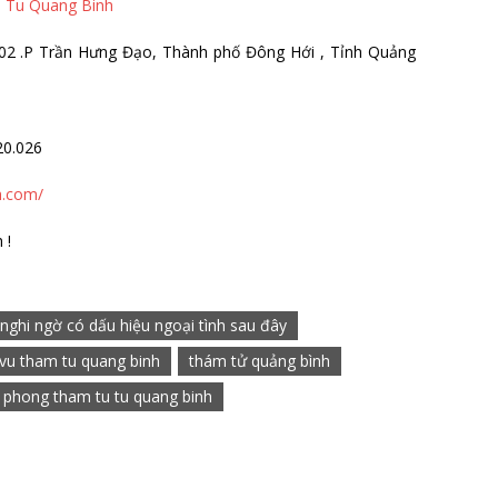
 Tu Quang Binh
02 .P Trần Hưng Đạo, Thành phố Đông Hới , Tỉnh Quảng
20.026
h.com/
 !
nghi ngờ có dấu hiệu ngoại tình sau đây
 vu tham tu quang binh
thám tử quảng bình
 phong tham tu tu quang binh