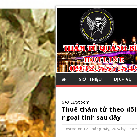
GIỚI THIỆU
DỊCH VỤ
649 Lượt xem
Thuê thám tử theo dõi
ngoại tình sau đây
Posted on
12 Tháng bảy, 2024
by
Tham