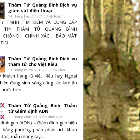
Thám Tử Quảng Bình:Dịch vụ
giám sát điện thoại
14 Tháng hai, 2017 // 0 Bình luận
TY TNHH TÌM KIẾM VÀ CUNG CẤP
 TIN THÁM TỬ QUẢNG BÌNH
 CHÓNG _ CHÍNH XÁC _ BẢO MẬT
IN...
Thám Tử Quảng Bình:Dịch vụ
thám tử cho Việt Kiều
13 Tháng mười, 2015 // 0 Bình luận
 khách hàng là Việt Kiều hay Ngoại
 hiện đang sinh sống công tác làm ăn
 nước trên...
Thám Tử Quảng Bình: Thảm
tử Giám định ADN
11 Tháng chín, 2015 // 0 Bình luận
 dịnh gen (ADN) – Giám định gen hiện
t bằng phương pháp phân tích khoa
 tóc, mẫu móng tay,...