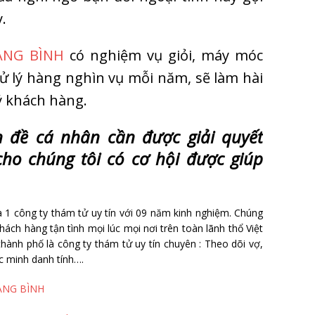
.
ẢNG BÌNH
có nghiệm vụ giỏi, máy móc
xử lý hàng nghìn vụ mỗi năm, sẽ làm hài
ý khách hàng.
n đ
ề
cá nhân c
ầ
n đ
ượ
c gi
ả
i quy
ế
t
ho chúng tôi có c
ơ
h
ộ
i đ
ượ
c giúp
 1 công ty thám tử uy tín với 09 năm kinh nghiệm. Chúng
ách hàng tận tình mọi lúc mọi nơi trên toàn lãnh thổ Việt
ành phố là công ty thám tử uy tín chuyên : Theo dõi vợ,
ác minh danh tính….
ẢNG BÌNH