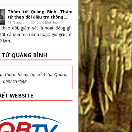
Thám tử Quảng Bình: Thám
tử theo dõi điều tra thông...
11 Tháng chín, 2015 // 0 Bình luận
 theo dõi, giám sát là hoạt động ghi
 tất cả quá trình sinh hoạt: giờ giấc, đi
 làm...
 TỬ QUẢNG BÌNH
vụ Thám Tử uy tín số 1 tại Quảng
 - 0932557548
KẾT WEBSITE