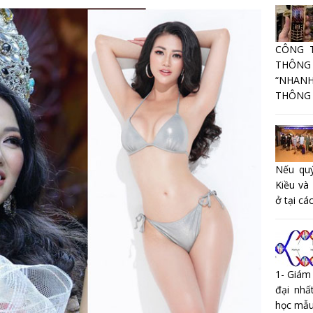
CÔNG 
THÔNG
“NHANH
THÔNG T
Nếu quý
Kiều và
ở tại các
1- Giám
đại nhấ
học mẫu