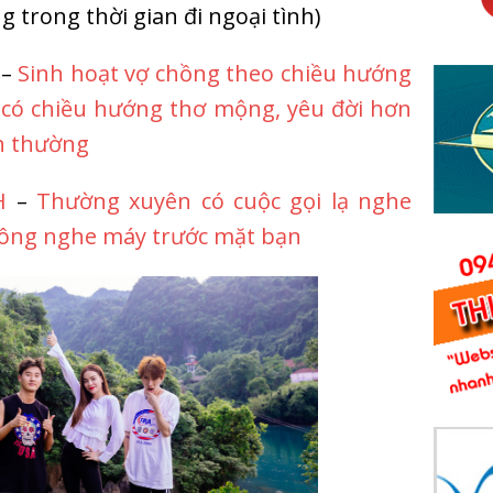
 trong thời gian đi ngoại tình)
–
Sinh hoạt vợ chồng theo chiều hướng
 có chiều hướng thơ mộng, yêu đời hơn
h thường
H
–
Thường xuyên có cuộc gọi lạ nghe
hông nghe máy trước mặt bạn