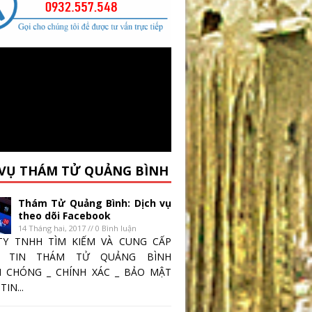
 VỤ THÁM TỬ QUẢNG BÌNH
Thám Tử Quảng Bình: Dịch vụ
theo dõi Facebook
14 Tháng hai, 2017 // 0 Bình luận
TY TNHH TÌM KIẾM VÀ CUNG CẤP
 TIN THÁM TỬ QUẢNG BÌNH
 CHÓNG _ CHÍNH XÁC _ BẢO MẬT
IN...