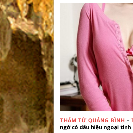
THÁM TỬ QUẢNG BÌNH
–
ngờ có dấu hiệu ngoại tình 