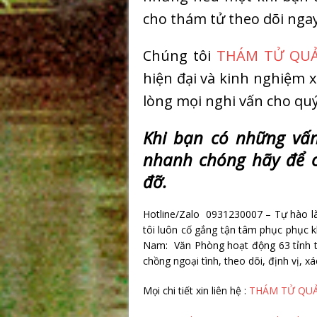
cho thám tử theo dõi ngay
Chúng tôi
THÁM TỬ QU
hiện đại và kinh nghiệm 
lòng mọi nghi vấn cho qu
Khi b
ạ
n có nh
ữ
ng v
ấ
nhanh chóng hãy đ
ể
c
đ
ỡ
.
Hotline/Zalo 0931230007 – Tự hào là
tôi luôn cố gắng tận tâm phục phục kh
Nam: Văn Phòng hoạt động 63 tỉnh th
chồng ngoại tình, theo dõi, định vị, x
Mọi chi tiết xin liên hệ :
THÁM TỬ QU