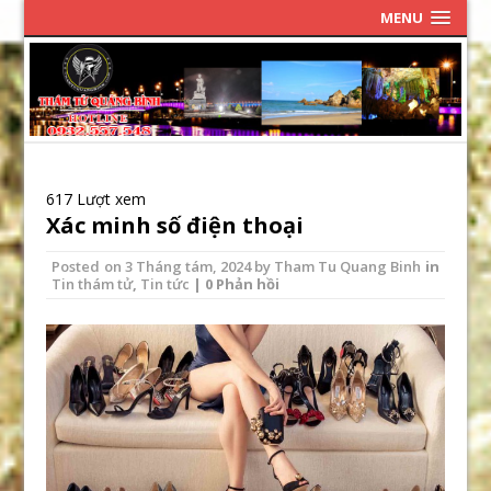
MENU
617 Lượt xem
Xác minh số điện thoại
Posted on
3 Tháng tám, 2024
by
Tham Tu Quang Binh
in
Tin thám tử
,
Tin tức
| 0 Phản hồi