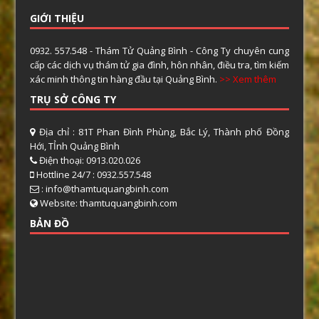
GIỚI THIỆU
0932. 557.548 - Thám Tử Quảng Bình - Công Ty chuyên cung
cấp các dịch vụ thám tử gia đình, hôn nhân, điều tra, tìm kiếm
xác minh thông tin hàng đầu tại Quảng Bình.
>> Xem thêm
TRỤ SỞ CÔNG TY
Địa chỉ : 81T Phan Đình Phùng, Bắc Lý, Thành phố Đồng
Hới, TỈnh Quảng Bình
Điện thoại: 0913.020.026
Hottline 24/7 : 0932.557.548
: info@thamtuquangbinh.com
Website: thamtuquangbinh.com
BẢN ĐỒ