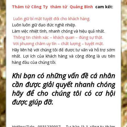
Thám tử
Công Ty thám tử Quảng Bình
cam kết:
Luôn giữ bí mật tuyệt đối cho khách hàng.
Luôn luôn giữ đạo đức nghề nhiệp.
Làm việc nhiệt tình, nhanh chóng và hiệu quả nhất.
Thông tin chính xác – khách quan – đúng sự thật.
Với phương châm uy tín – chất lượng – tuyệt mật.
Hãy liên hệ với chúng tôi để được tư vấn và hỗ trợ sớm
nhất. Lợi ích của khách hàng và cộng đồng là ưu tiên
hàng đầu của chúng tôi.
Khi b
ạ
n có nh
ữ
ng v
ấ
n đ
ề
cá nhân
c
ầ
n đ
ượ
c gi
ả
i quy
ế
t nhanh chóng
hãy đ
ể
cho chúng tôi có c
ơ
h
ộ
i
đ
ượ
c giúp đ
ỡ
.
Hotline/Zalo 0931230007 – Tự hào là 1 công ty thám