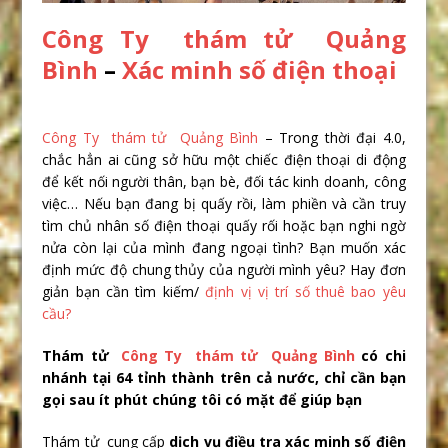
Công Ty thám tử Quảng
Bình
–
Xác minh số điện thoại
Công Ty thám tử Quảng Bình
– Trong thời đại 4.0,
chắc hẳn ai cũng sở hữu một chiếc điện thoại di động
để kết nối người thân, bạn bè, đối tác kinh doanh, công
việc… Nếu bạn đang bị quấy rồi, làm phiền và cần truy
tìm chủ nhân số điện thoại quấy rối hoặc bạn nghi ngờ
nửa còn lại của mình đang ngoại tình? Bạn muốn xác
định mức độ chung thủy của người mình yêu? Hay đơn
giản bạn cần tìm kiếm/
định vị vị trí số thuê bao yêu
cầu?
Thám tử
Công Ty thám tử Quảng Bình
có chi
nhánh tại 64 tỉnh thành trên cả nước, chỉ cần bạn
gọi sau ít phút chúng tôi có mặt để giúp bạn
Thám tử cung cấp
dịch vụ điều tra xác minh số điện