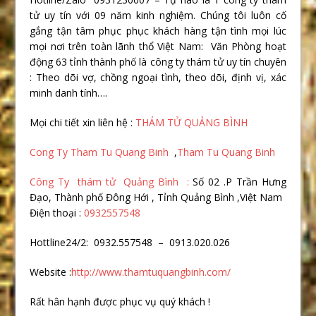
tử uy tín với 09 năm kinh nghiệm. Chúng tôi luôn cố
gắng tận tâm phục phục khách hàng tận tình mọi lúc
mọi nơi trên toàn lãnh thổ Việt Nam: Văn Phòng hoạt
động 63 tỉnh thành phố là công ty thám tử uy tín chuyên
: Theo dõi vợ, chồng ngoại tình, theo dõi, định vị, xác
minh danh tính….
Mọi chi tiết xin liên hệ :
THÁM TỬ QUẢNG BÌNH
Cong Ty Tham Tu Quang Binh
,
Tham Tu Quang Binh
Công Ty thám tử Quảng Bình :
Số 02 .P Trần Hưng
Đạo, Thành phố Đông Hới , Tỉnh Quảng Bình ,Việt Nam
Điện thoại :
0932557548
Hottline24/2: 0932.557548 – 0913.020.026
Website :
http://www.thamtuquangbinh.com/
Rất hân hạnh được phục vụ quý khách !