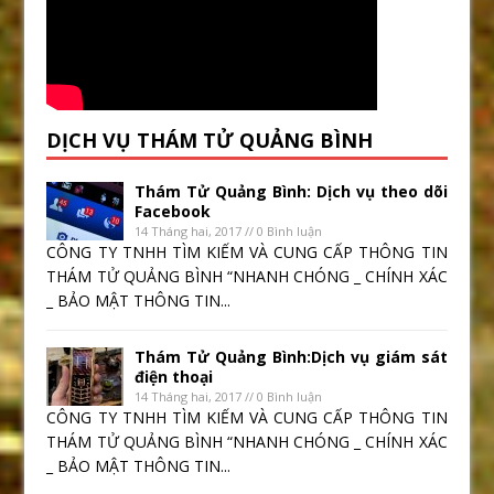
DỊCH VỤ THÁM TỬ QUẢNG BÌNH
Thám Tử Quảng Bình: Dịch vụ theo dõi
Facebook
14 Tháng hai, 2017 // 0 Bình luận
CÔNG TY TNHH TÌM KIẾM VÀ CUNG CẤP THÔNG TIN
THÁM TỬ QUẢNG BÌNH “NHANH CHÓNG _ CHÍNH XÁC
_ BẢO MẬT THÔNG TIN...
Thám Tử Quảng Bình:Dịch vụ giám sát
điện thoại
14 Tháng hai, 2017 // 0 Bình luận
CÔNG TY TNHH TÌM KIẾM VÀ CUNG CẤP THÔNG TIN
THÁM TỬ QUẢNG BÌNH “NHANH CHÓNG _ CHÍNH XÁC
_ BẢO MẬT THÔNG TIN...