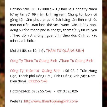
Hotline/Zalo 0931230007 – Tự hào là 1 công ty thám
tử uy tín với 09 năm kinh nghiệm. Chúng tôi luôn cố
gắng tận tâm phục phục khách hàng tận tình mọi lúc
mọi nơi trên toàn lãnh thổ Việt Nam: Văn Phòng hoạt
động 63 tỉnh thành phố là công ty thám tử uy tín chuyên
: Theo dõi vợ, chồng ngoại tình, theo dõi, định vị, xác
minh danh tính….
Mọi chi tiết xin liên hệ :
THÁM TỬ QUẢNG BÌNH
Cong Ty Tham Tu Quang Binh
,
Tham Tu Quang Binh
Công Ty thám tử Quảng Bình :
Số 02 .P Trần Hưng
Đạo, Thành phố Đông Hới , Tỉnh Quảng Bình ,Việt Nam
Điện thoại :
0932557548
Hottline24/2: 0932.557548 – 0913.020.026
Website :
http://www.thamtuquangbinh.com/