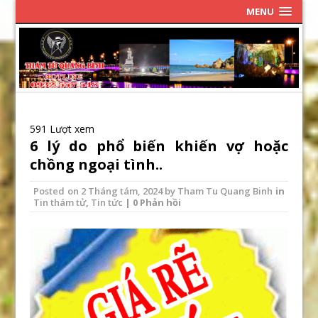
MENU
591 Lượt xem
6 lý do phổ biến khiến vợ hoặc
chồng ngoại tình..
Posted on
2 Tháng tám, 2024
by
Tham Tu Quang Binh
in
Tin thám tử
,
Tin tức
| 0 Phản hồi