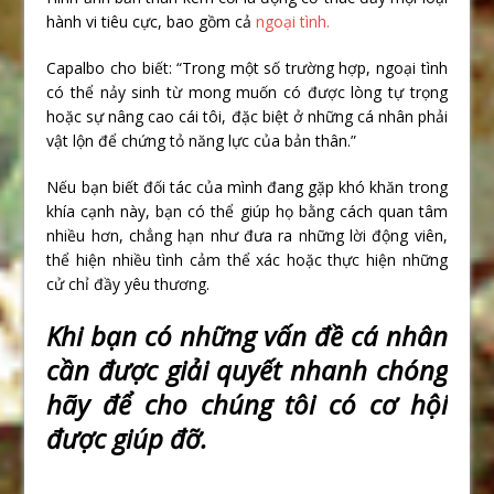
hành vi tiêu cực, bao gồm cả
ngoại tình.
Capalbo cho biết: “Trong một số trường hợp, ngoại tình
có thể nảy sinh từ mong muốn có được lòng tự trọng
hoặc sự nâng cao cái tôi, đặc biệt ở những cá nhân phải
vật lộn để chứng tỏ năng lực của bản thân.”
Nếu bạn biết đối tác của mình đang gặp khó khăn trong
khía cạnh này, bạn có thể giúp họ bằng cách quan tâm
nhiều hơn, chẳng hạn như đưa ra những lời động viên,
thể hiện nhiều tình cảm thể xác hoặc thực hiện những
cử chỉ đầy yêu thương.
Khi b
ạ
n có nh
ữ
ng v
ấ
n đ
ề
cá nhân
c
ầ
n đ
ượ
c gi
ả
i quy
ế
t nhanh chóng
hãy đ
ể
cho chúng tôi có c
ơ
h
ộ
i
đ
ượ
c giúp đ
ỡ
.