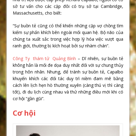
sở tư vấn cho các cặp đôi có trụ sở tại Cambridge,
Massachusetts, cho biết:
“Sự buồn tẻ cũng có thể khiến những cặp vợ chồng tìm
kiếm sự phấn khích bên ngoài mối quan hệ. Bộ não của
chúng ta xuất sắc trong việc hợp lý hóa việc vượt qua
ranh giới, thường bị kích hoạt bởi sự nhàm chán”.
Công Ty thám tử Quảng Bình
– Dĩ nhiên, sự buồn tẻ
không hẳn là mối đe dọa duy nhất đối với sự chung thủy
trong hôn nhân. Nhưng, để tránh sự buồn tẻ, Capalbo
khuyến khích các đối tác duy trì niềm đam mê bằng
cách lên lịch hẹn hò thường xuyên (càng thú vị thì càng
tốt), đi du lịch cùng nhau và thử những điều mới khi có
cơ hội “gần gũi”.
Cơ hội