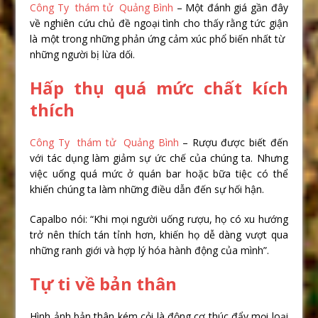
Công Ty thám tử Quảng Bình
– Một đánh giá gần đây
về nghiên cứu chủ đề ngoại tình cho thấy rằng tức giận
là một trong những phản ứng cảm xúc phổ biến nhất từ ​​
những người bị lừa dối.
Hấp thụ quá mức chất kích
thích
Công Ty thám tử Quảng Bình
– Rượu được biết đến
với tác dụng làm giảm sự ức chế của chúng ta. Nhưng
việc uống quá mức ở quán bar hoặc bữa tiệc có thể
khiến chúng ta làm những điều dẫn đến sự hối hận.
Capalbo nói: “Khi mọi người uống rượu, họ có xu hướng
trở nên thích tán tỉnh hơn, khiến họ dễ dàng vượt qua
những ranh giới và hợp lý hóa hành động của mình”.
Tự ti về bản thân
Hình ảnh bản thân kém cỏi là động cơ thúc đẩy mọi loại