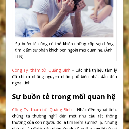
Sự buồn tẻ cũng có thể khiến những cặp vợ chồng
tìm kiếm sự phấn khích bên ngoài mối quan hệ. (Ảnh:
ITN).
Công Ty thám tử Quảng Bình
– Các nhà trị liệu tâm lý
đã chỉ ra những nguyên nhân phổ biến nhất dẫn đến
ngoại tình.
Sự buồn tẻ trong mối quan hệ
Công Ty thám tử Quảng Bình
– Nhắc đến ngoại tình,
chúng ta thường nghĩ đến một nhu cầu rất thông
thường của con người, đó là tìm kiếm sự mới lạ. Nhưng
nhà trị liệu được cấp phép Kendra Capalbo, người có cơ