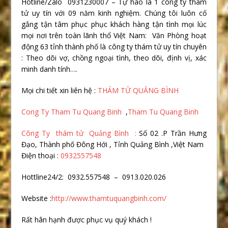
Hotline/Zalo 0931230007 – Tự hào là 1 công ty thám
tử uy tín với 09 năm kinh nghiệm. Chúng tôi luôn cố
gắng tận tâm phục phục khách hàng tận tình mọi lúc
mọi nơi trên toàn lãnh thổ Việt Nam: Văn Phòng hoạt
động 63 tỉnh thành phố là công ty thám tử uy tín chuyên
: Theo dõi vợ, chồng ngoại tình, theo dõi, định vị, xác
minh danh tính….
Mọi chi tiết xin liên hệ :
THÁM TỬ QUẢNG BÌNH
Cong Ty Tham Tu Quang Binh
,
Tham Tu Quang Binh
Công Ty thám tử Quảng Bình :
Số 02 .P Trần Hưng
Đạo, Thành phố Đông Hới , Tỉnh Quảng Bình ,Việt Nam
Điện thoại :
0932557548
Hottline24/2: 0932.557548 – 0913.020.026
Website :
http://www.thamtuquangbinh.com/
Rất hân hạnh được phục vụ quý khách !