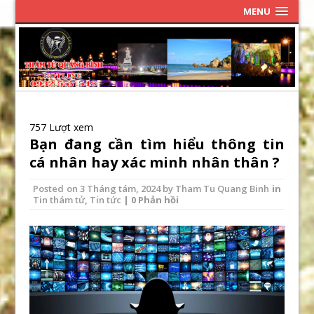
MENU
757 Lượt xem
Bạn đang cần tìm hiểu thông tin
cá nhân hay xác minh nhân thân ?
Posted on
3 Tháng tám, 2024
by
Tham Tu Quang Binh
in
Tin thám tử
,
Tin tức
| 0 Phản hồi