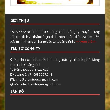
GIỚI THIỆU
0932. 557.548 - Thám Tử Quảng Bình - Công Ty chuyên cung
cấp các dịch vụ thám tử gia đình, hôn nhân, điều tra, tìm kiếm
xác minh thông tin hàng đầu tại Quảng Bình.
>> Xem thêm
TRỤ SỞ CÔNG TY
Địa chỉ : 81T Phan Đình Phùng, Bắc Lý, Thành phố Đồng
Hới, TỈnh Quảng Bình
Điện thoại: 0913.020.026
Hottline 24/7 : 0932.557.548
: info@thamtuquangbinh.com
Website: thamtuquangbinh.com
BẢN ĐỒ