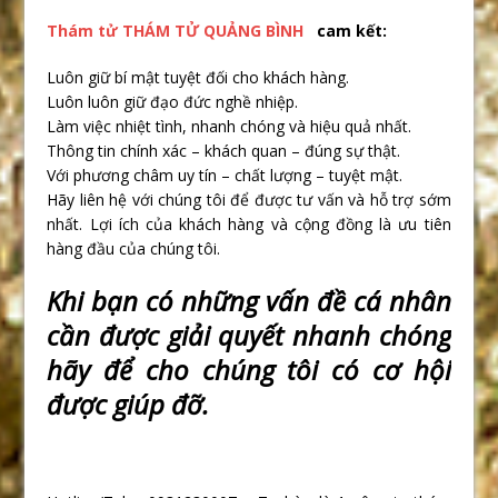
Thám tử
THÁM TỬ QUẢNG BÌNH
cam kết:
Luôn giữ bí mật tuyệt đối cho khách hàng.
Luôn luôn giữ đạo đức nghề nhiệp.
Làm việc nhiệt tình, nhanh chóng và hiệu quả nhất.
Thông tin chính xác – khách quan – đúng sự thật.
Với phương châm uy tín – chất lượng – tuyệt mật.
Hãy liên hệ với chúng tôi để được tư vấn và hỗ trợ sớm
nhất. Lợi ích của khách hàng và cộng đồng là ưu tiên
hàng đầu của chúng tôi.
Khi b
ạ
n có nh
ữ
ng v
ấ
n đ
ề
cá nhân
c
ầ
n đ
ượ
c gi
ả
i quy
ế
t nhanh chóng
hãy đ
ể
cho chúng tôi có c
ơ
h
ộ
i
đ
ượ
c giúp đ
ỡ
.