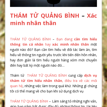
THÁM TỬ QUẢNG BÌNH
–
Xác
minh nhân thân
THÁM TỬ QUẢNG BÌNH
–
Bạn đang
cần tìm hiểu
thông tin cá nhân
hay
xác minh nhân thân
một
người nào đó? Bạn cần tìm hiểu về đối tác làm ăn, tìm
hiểu về thông tin người yêu trước khi tiến đến hôn nhân,
hay đơn giản là tìm hiểu người hàng xóm mới chuyển
đến hay bất kỳ một người nào đó…
Thám tử
THÁM TỬ QUẢNG BÌNH
cung cấp
dịch vụ
thám tử tìm hiểu nhân thân
, điều tra về các mối
quan hệ
, những việc làm trong quá khứ. Những gì chúng
tôi có thể mang về cho bạn khi sử dụng dịch vụ
THÁM TỬ QUẢNG BÌNH
– Làm sáng tỏ những nghi vấn,
giúp bạn nắm bắt được đầy đủ những thông tin, tài liệu